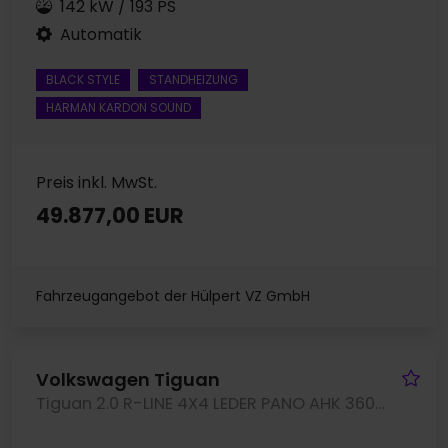
142 kW / 193 PS
Automatik
BLACK STYLE
STANDHEIZUNG
HARMAN KARDON SOUND
Preis inkl. MwSt.
49.877,00 EUR
Fahrzeugangebot der Hülpert VZ GmbH
Fa
Volkswagen Tiguan
Tiguan 2.0 R-LINE 4X4 LEDER PANO AHK 360CAM LM20