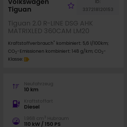
Volkswagen
ID:
Fahrzeug merk
Tiguan
337218120153
Tiguan 2.0 R-LINE DSG AHK
MATRIXLED 360CAM LM20
*
Kraftstoffverbrauch
kombiniert: 5,6 l/100km;
CO
-Emissionen kombiniert: 148 g/km; CO
-
2
2
Klasse:
E
Neufahrzeug
10 km
Kraftstoffart
Diesel
3
1.968 cm
Hubraum
110 kW / 150 PS