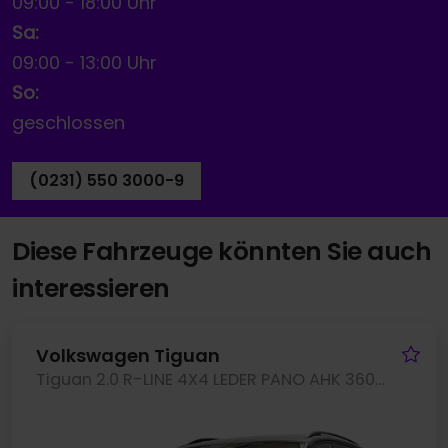
09:00
-
18:00 Uhr
Sa:
09:00
-
13:00 Uhr
So:
geschlossen
(0231) 550 3000-9
Diese Fahrzeuge könnten Sie auch
interessieren
Fa
Volkswagen Tiguan
Tiguan 2.0 R-LINE 4X4 LEDER PANO AHK 360CAM LM20