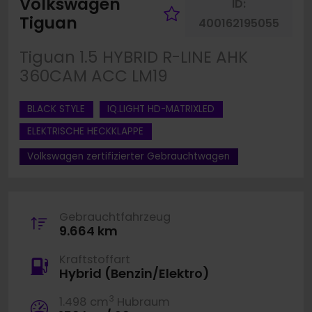
Volkswagen
ID:
Fahrzeug merk
Tiguan
400162195055
Tiguan 1.5 HYBRID R-LINE AHK
360CAM ACC LM19
BLACK STYLE
IQ.LIGHT HD-MATRIXLED
ELEKTRISCHE HECKKLAPPE
Volkswagen zertifizierter Gebrauchtwagen
Gebrauchtfahrzeug
9.664 km
Kraftstoffart
Hybrid (Benzin/Elektro)
3
1.498 cm
Hubraum