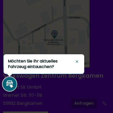
Möchten Sie Ihr aktuelles
Schließen
Fahrzeug eintauschen?
Volkswagen Zentrum Bergkamen
Hülpert SK GmbH
Inzahlungnahme
Werner Str. 117-119
59192 Bergkamen
A
nfragen