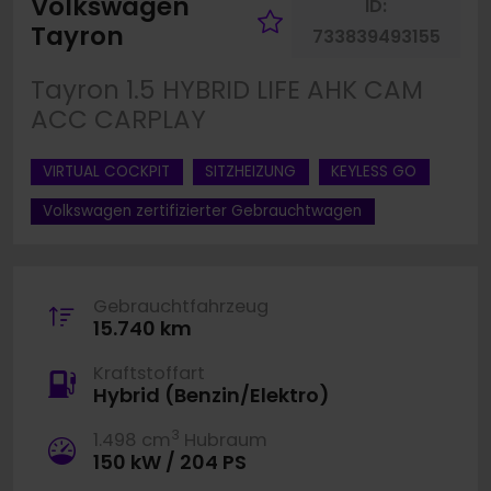
Volkswagen
ID:
Fahrzeug merk
Tayron
733839493155
Tayron 1.5 HYBRID LIFE AHK CAM
ACC CARPLAY
VIRTUAL COCKPIT
SITZHEIZUNG
KEYLESS GO
Volkswagen zertifizierter Gebrauchtwagen
Gebrauchtfahrzeug
15.740 km
Kraftstoffart
Hybrid (Benzin/Elektro)
3
1.498 cm
Hubraum
150 kW / 204 PS