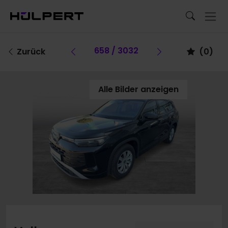
Vorheriges Fahrzeug
658 / 3032
Vorheriges F
Zurück
(
0
)
Alle Bilder anzeigen