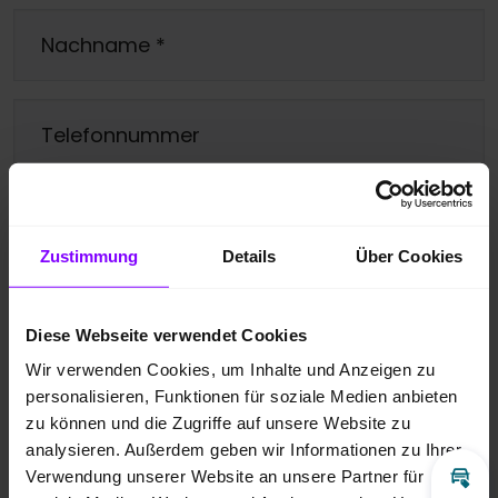
Nachname
*
Telefonnummer
E-Mail
*
Zustimmung
Details
Über Cookies
Ihre Nachricht
*
Diese Webseite verwendet Cookies
Wir verwenden Cookies, um Inhalte und Anzeigen zu
personalisieren, Funktionen für soziale Medien anbieten
zu können und die Zugriffe auf unsere Website zu
analysieren. Außerdem geben wir Informationen zu Ihrer
Ja, bitte melden Sie mich für den
Verwendung unserer Website an unsere Partner für
Inz