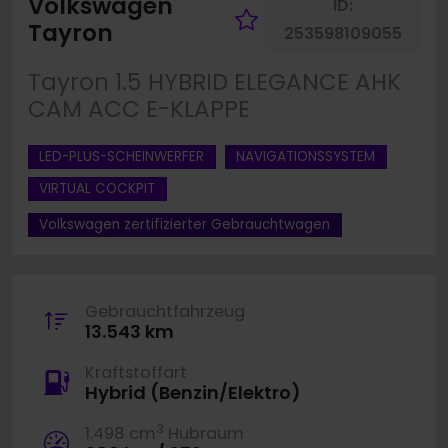
Volkswagen
ID:
Fahrzeug merk
Tayron
253598109055
Tayron 1.5 HYBRID ELEGANCE AHK
CAM ACC E-KLAPPE
LED-PLUS-SCHEINWERFER
NAVIGATIONSSYSTEM
VIRTUAL COCKPIT
Volkswagen zertifizierter Gebrauchtwagen
Gebrauchtfahrzeug
13.543 km
Kraftstoffart
Hybrid (Benzin/Elektro)
3
1.498 cm
Hubraum