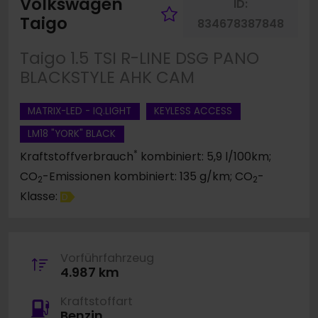
Volkswagen
ID:
Fahrzeug merke
Taigo
834678387848
Taigo 1.5 TSI R-LINE DSG PANO
BLACKSTYLE AHK CAM
MATRIX-LED - IQ.LIGHT
KEYLESS ACCESS
LM18 "YORK" BLACK
*
Kraftstoffverbrauch
kombiniert: 5,9 l/100km;
CO
-Emissionen kombiniert: 135 g/km; CO
-
2
2
Klasse:
D
Vorführfahrzeug
4.987 km
Kraftstoffart
Benzin