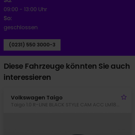
Sa:
09:00
-
13:00 Uhr
So:
geschlossen
(0231) 550 3000-3
Diese Fahrzeuge könnten Sie auch
interessieren
Fa
Volkswagen Taigo
Taigo 1.0 R-LINE BLACK STYLE CAM ACC LM18 NAVI