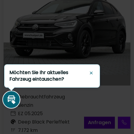
Möchten Sie Ihr aktuelles
Schließen
Fahrzeug eintauschen?
Gebrauchtfahrzeug
Inzahlungnahme
Benzin
EZ 05.2025
Deep Black Perleffekt
A
nfragen
7.172 km