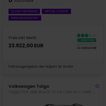
Automatik
IQ.LIGHT MATRIXLED
VIRTUAL COCKPIT
PARKLENKASSISTENT
Preis inkl. MwSt.
23.922,00 EUR
Fahrzeugangebot der Hülpert SK GmbH
Fa
Volkswagen Taigo
Taigo 1.0 R-LINE BLACK STYLE CAM ACC LM18 NAVI