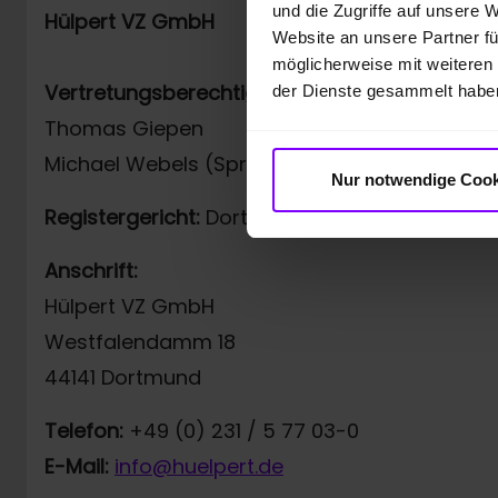
und die Zugriffe auf unsere 
Hülpert VZ GmbH
Website an unsere Partner fü
möglicherweise mit weiteren
Vertretungsberechtigt:
der Dienste gesammelt habe
Thomas Giepen
Michael Webels (Sprecher der Geschäftsführ
Nur notwendige Cook
Registergericht:
Dortmund, HRB 6837
Anschrift:
Hülpert VZ GmbH
Westfalendamm 18
44141 Dortmund
Telefon:
+49 (0) 231 / 5 77 03-0
E-Mail:
info@huelpert.de