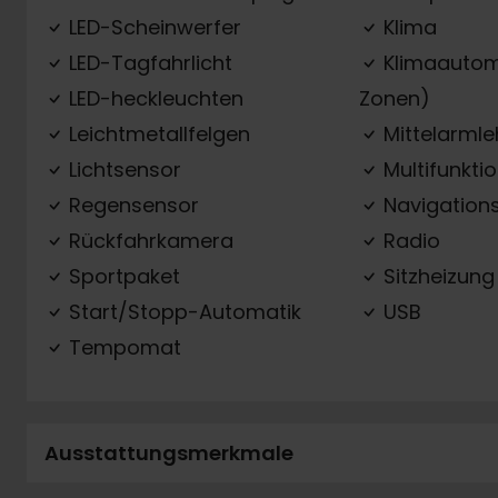
LED-Scheinwerfer
Klima
LED-Tagfahrlicht
Klimaautom
LED-heckleuchten
Zonen)
Leichtmetallfelgen
Mittelarml
Lichtsensor
Multifunkti
Regensensor
Navigation
Rückfahrkamera
Radio
Sportpaket
Sitzheizung
Start/Stopp-Automatik
USB
Tempomat
Ausstattungsmerkmale