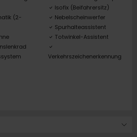
Isofix (Beifahrersitz)
atik (2-
Nebelscheinwerfer
Spurhalteassistent
ehne
Totwinkel-Assistent
onslenkrad
ssystem
Verkehrszeichenerkennung