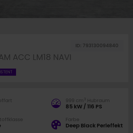
g merken
ID:
793130094840
 CAM ACC LM18 NAVI
ISTENT
3
offart
999 cm
Hubraum
85 kW / 116 PS
offklasse
Farbe
e
Deep Black Perleffekt