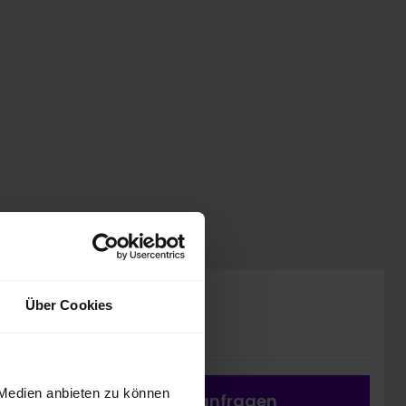
Preis inkl. MwSt.
Über Cookies
23.811,00 EUR
 Medien anbieten zu können
Fahrzeug a
nfragen