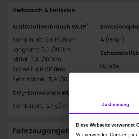
Verbrauch & Emission
*
Kraftstoffverbrauch WLTP
Emissionspla
Kombiniert: 5,6 l/100km
4 (Grün)
Langsam: 7,0 l/100km
Schadstoffkl
Mittel: 5,4 l/100km
Euro6e
Schnell: 4,8 l/100km
Sehr schnell: 5,9 l/100km
*
CO
-Emissionen WLTP
2
Zustimmung
Kombiniert: 127 g/km
Diese Webseite verwendet 
Fahrzeugangebot der Hülpert VZ
Wir verwenden Cookies, um I