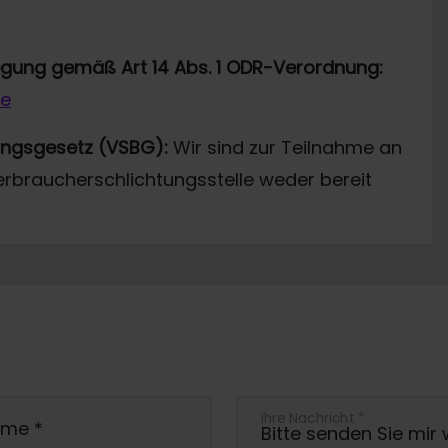
legung gemäß Art 14 Abs. 1 ODR-Verordnung:
de
ungsgesetz (VSBG):
Wir sind zur Teilnahme an
erbraucherschlichtungsstelle weder bereit
Ihre Nachricht
*
ame
*