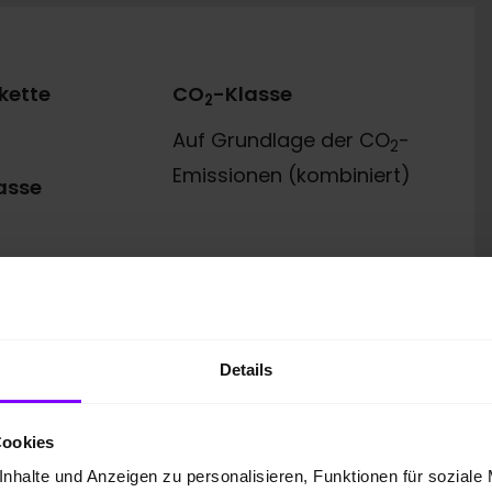
kette
CO
-Klasse
2
Auf Grundlage der CO
-
2
Emissionen (kombiniert)
asse
Details
Cookies
 GmbH
nhalte und Anzeigen zu personalisieren, Funktionen für soziale