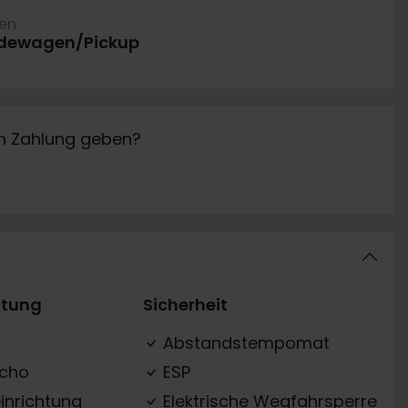
ren
dewagen/Pickup
in Zahlung geben?
ttung
Sicherheit
Abstandstempomat
acho
ESP
inrichtung
Elektrische Wegfahrsperre