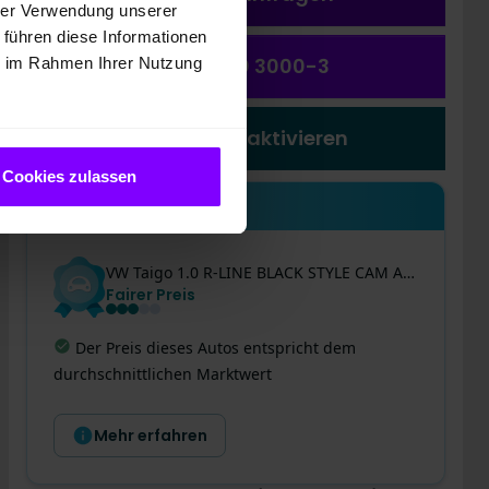
hrer Verwendung unserer
 führen diese Informationen
(0231) 550 3000-3
ie im Rahmen Ihrer Nutzung
Preiswecker aktivieren
Cookies zulassen
Einblicke
VW
Taigo
1.0 R-LINE BLACK STYLE CAM ACC LM18 NAVI
Fairer Preis
Der Preis dieses Autos entspricht dem
durchschnittlichen Marktwert
Mehr erfahren