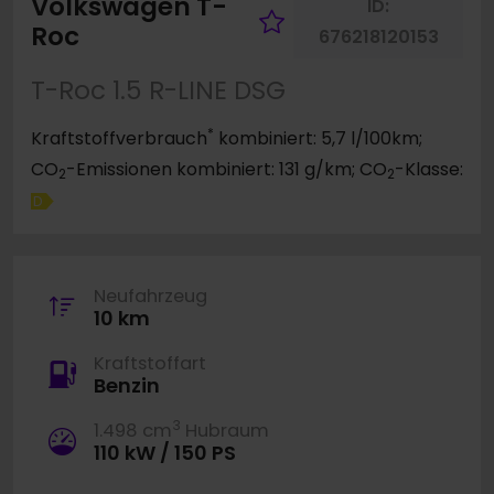
Volkswagen T-
ID:
Fahrzeug merk
Roc
676218120153
T-Roc 1.5 R-LINE DSG
*
Kraftstoffverbrauch
kombiniert: 5,7 l/100km;
CO
-Emissionen kombiniert: 131 g/km; CO
-Klasse:
2
2
D
Neufahrzeug
10 km
Kraftstoffart
Benzin
3
1.498 cm
Hubraum
110 kW / 150 PS