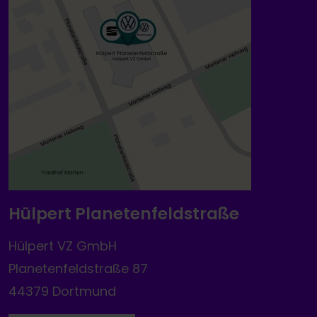
Hülpert Planetenfeldstraße
Hülpert VZ GmbH
Planetenfeldstraße 87
44379 Dortmund