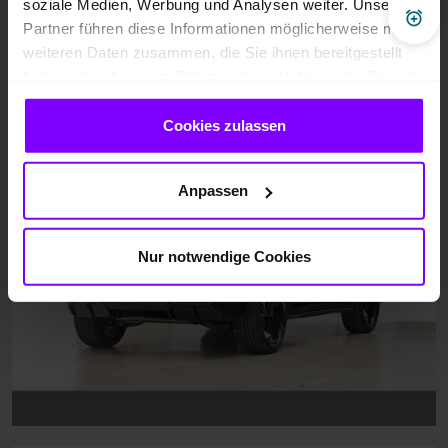
soziale Medien, Werbung und Analysen weiter. Unsere
Pre
Partner führen diese Informationen möglicherweise mit
weiteren Daten zusammen, die Sie ihnen bereitgestellt
haben oder die sie im Rahmen Ihrer Nutzung der Dienste
gesammelt haben.
Cookies zulassen
Anpassen
Nur notwendige Cookies