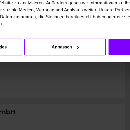
Website zu analysieren. Außerdem geben wir Informationen zu I
r soziale Medien, Werbung und Analysen weiter. Unsere Partner
kette
CO
-Klasse
2
 Daten zusammen, die Sie ihnen bereitgestellt haben oder die s
n.
Auf Grundlage der CO
-
2
Emissionen (kombiniert)
asse
ies
Anpassen
 GmbH