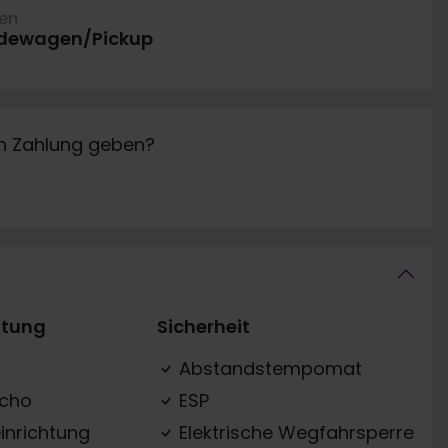
ren
dewagen/Pickup
in Zahlung geben?
ttung
Sicherheit
Abstandstempomat
acho
ESP
inrichtung
Elektrische Wegfahrsperre