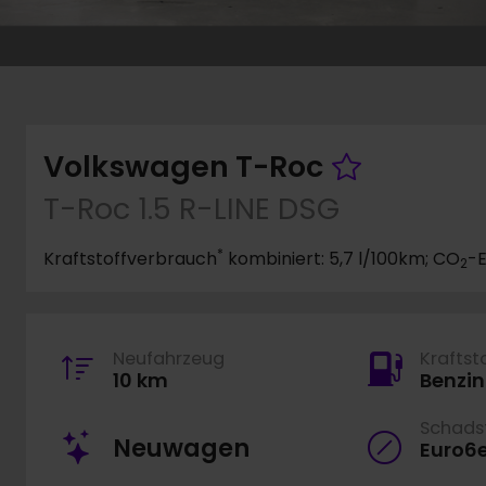
Fahrzeu
Volkswagen T-Roc
T-Roc 1.5 R-LINE DSG
*
Kraftstoffverbrauch
kombiniert: 5,7 l/100km; CO
-E
2
Neufahrzeug
Kraftst
10 km
Benzin
Schadst
Neuwagen
Euro6