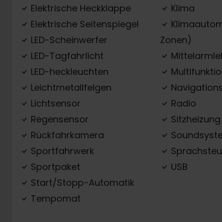
Elektrische Heckklappe
Klima
Elektrische Seitenspiegel
Klimaautom
LED-Scheinwerfer
Zonen)
LED-Tagfahrlicht
Mittelarml
LED-heckleuchten
Multifunkti
Leichtmetallfelgen
Navigation
Lichtsensor
Radio
Regensensor
Sitzheizung
Rückfahrkamera
Soundsyst
Sportfahrwerk
Sprachsteu
Sportpaket
USB
Start/Stopp-Automatik
Tempomat