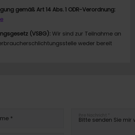
legung gemäß Art 14 Abs. 1 ODR-Verordnung:
de
ungsgesetz (VSBG):
Wir sind zur Teilnahme an
erbraucherschlichtungsstelle weder bereit
Ihre Nachricht
*
ame
*