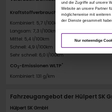
und die Zugriffe auf unsere 
Website an unsere Partner fü
*
Kraftstoffverbrauch WLTP
Emissionspla
möglicherweise mit weiteren
der Dienste gesammelt habe
Kombiniert: 5,7 l/100km
4 (Grün)
Langsam: 7,3 l/100km
Schadstoffkl
Mittel: 5,4 l/100km
Nur notwendige Cook
Euro6e
Schnell: 4,9 l/100km
Sehr schnell: 6,0 l/100km
*
CO
-Emissionen WLTP
2
Kombiniert: 131 g/km
Fahrzeugangebot der Hülpert SK
Hülpert SK GmbH