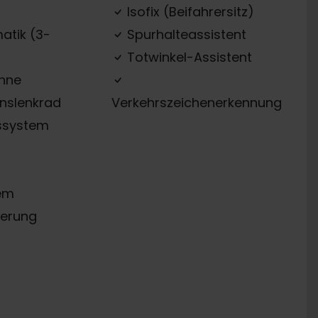
Isofix (Beifahrersitz)
atik (3-
Spurhalteassistent
Totwinkel-Assistent
ehne
onslenkrad
Verkehrszeichenerkennung
ssystem
em
erung