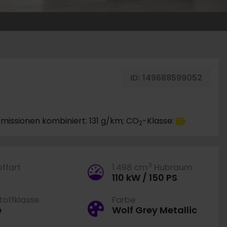
g merken
ID:
149688599052
missionen kombiniert: 131 g/km; CO
-Klasse:
D
2
3
offart
1.498 cm
Hubraum
110 kW / 150 PS
offklasse
Farbe
e
Wolf Grey Metallic