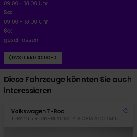
09:00
-
18:00 Uhr
Sa:
09:00
-
13:00 Uhr
So:
geschlossen
(0231) 550 3000-0
Diese Fahrzeuge könnten Sie auch
interessieren
Fa
Volkswagen T-Roc
T-Roc 1.5 R-LINE BLACKSTYLE CAM ACC LM18 EKLAPPE