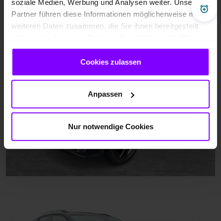
soziale Medien, Werbung und Analysen weiter. Unsere
Pre
Partner führen diese Informationen möglicherweise mit
weiteren Daten zusammen, die Sie ihnen bereitgestellt
haben oder die sie im Rahmen Ihrer Nutzung der Dienste
gesammelt haben.
Cookies zulassen
Anpassen
Nur notwendige Cookies