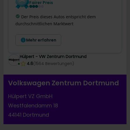
Fairer Preis
Letzte Preisänderung
:
Dieses Angebot wurde
gerade noch besser! Der Preis wurde vor 8 Tagen
um 1.087 € reduziert.
Mehr erfahren
Hülpert - VW Zentrum Dortmund
4.6
(
1564
Bewertungen
)
Volkswagen Zentrum Dortmund
Hülpert VZ GmbH
Westfalendamm 18
44141 Dortmund