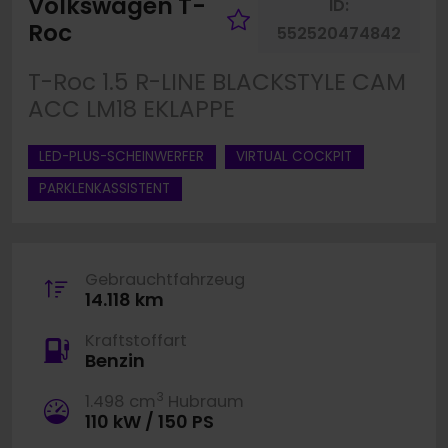
Volkswagen T-
ID:
Fahrzeug merke
Roc
552520474842
T-Roc 1.5 R-LINE BLACKSTYLE CAM
ACC LM18 EKLAPPE
LED-PLUS-SCHEINWERFER
VIRTUAL COCKPIT
PARKLENKASSISTENT
Gebrauchtfahrzeug
14.118 km
Kraftstoffart
Benzin
3
1.498 cm
Hubraum
110 kW / 150 PS