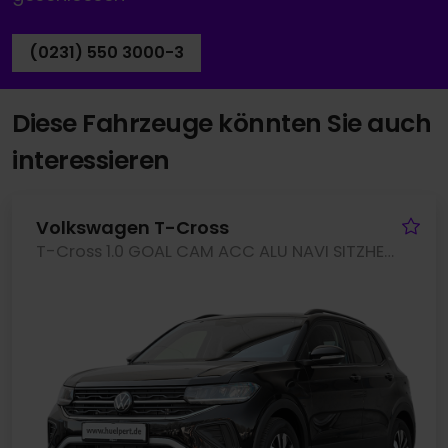
(0231) 550 3000-3
Diese Fahrzeuge könnten Sie auch
interessieren
Fa
Volkswagen T-Cross
T-Cross 1.0 GOAL CAM ACC ALU NAVI SITZHEIZUNG