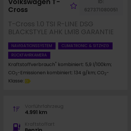
Volkswagen T-
ID:
Fahrzeug merk
Cross
627371080051
T-Cross 1.0 TSI R-LINE DSG
BLACKSTYLE AHK LM18 GARANTIE
NAVIGATIONSSYSTEM
CLIMATRONIC & SITZHZG
RÜCKFAHRKAMERA
*
Kraftstoffverbrauch
kombiniert: 5,9 l/100km;
CO
-Emissionen kombiniert: 134 g/km; CO
-
2
2
Klasse:
D
Vorführfahrzeug
4.991 km
Kraftstoffart
Benzin