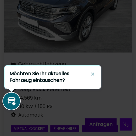
Gebrauchtfahrzeug
Benzin
Möchten Sie Ihr aktuelles
Schließen
Fahrzeug eintauschen?
EZ 07.2025
Deep Black Perleffekt
14.569 km
Inzahlungnahme
110 kW / 150 PS
Automatik
A
nfragen
VIRTUAL COCKPIT
EINPARKHILFE
KLIMAAUTOMATIK