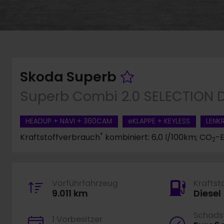
Fahrzeug me
Skoda Superb
Superb Combi 2.0 SELECTION 
HEADUP + NAVI + 360CAM
eKLAPPE + KEYLESS
LENK
*
Kraftstoffverbrauch
kombiniert: 6,0 l/100km; CO
-E
2
Vorführfahrzeug
Kraftst
9.011 km
Diesel
Schadst
1 Vorbesitzer