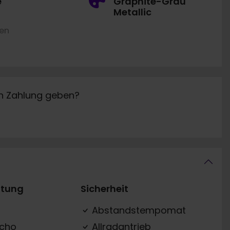
e
Graphite-Grau
Metallic
ren
in Zahlung geben?
ttung
Sicherheit
Abstandstempomat
acho
Allradantrieb