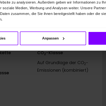
Website zu analysieren. Außerdem geben wir Informationen zu I
26.262,00 EUR
r soziale Medien, Werbung und Analysen weiter. Unsere Partner
 Daten zusammen, die Sie ihnen bereitgestellt haben oder die s
undener Vermittler gemeinsam mit dem Kunden die für
n.
terlagen zusammenstellen. Bonität vorausgesetzt.
ies
Anpassen
kette
CO
-Klasse
2
Auf Grundlage der CO
-
2
Emissionen (kombiniert)
asse