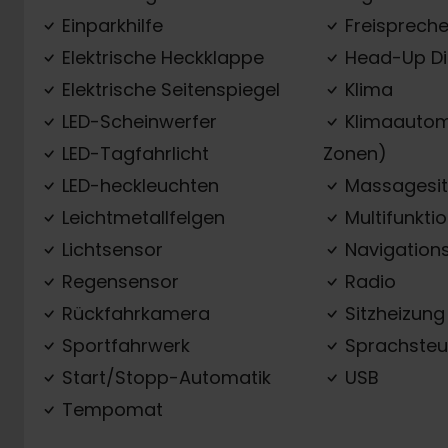
Einparkhilfe
Freispreche
Elektrische Heckklappe
Head-Up Di
Elektrische Seitenspiegel
Klima
LED-Scheinwerfer
Klimaautom
LED-Tagfahrlicht
Zonen)
LED-heckleuchten
Massagesit
Leichtmetallfelgen
Multifunkti
Lichtsensor
Navigation
Regensensor
Radio
Rückfahrkamera
Sitzheizung
Sportfahrwerk
Sprachsteu
Start/Stopp-Automatik
USB
Tempomat