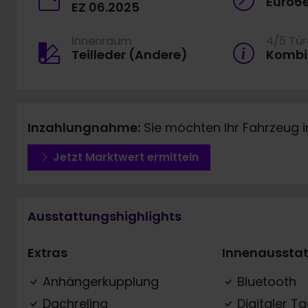
Euro6
EZ 06.2025
Innenraum
4/5 Tü
Teilleder (Andere)
Kombi
Inzahlungnahme:
Sie möchten Ihr Fahrzeug 
Jetzt Marktwert ermitteln
Ausstattungshighlights
Extras
Innenaussta
Anhängerkupplung
Bluetooth
Dachreling
Digitaler T