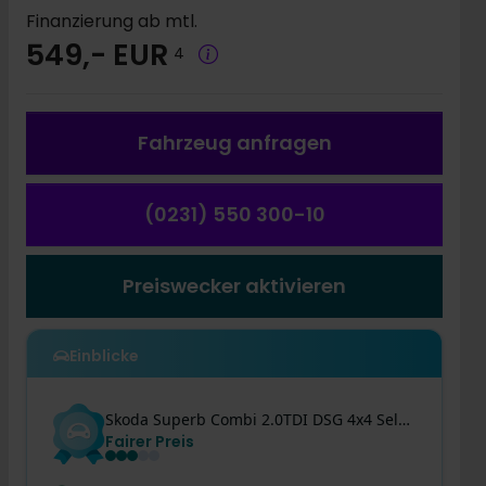
Finanzierung ab mtl.
549,- EUR
4
Fahrzeug a
nfragen
(0231) 550 300-10
Preiswecker aktivieren
Einblicke
Skoda
Superb
Combi 2.0TDI DSG 4x4 Selection AHK HuD AC
Fairer Preis