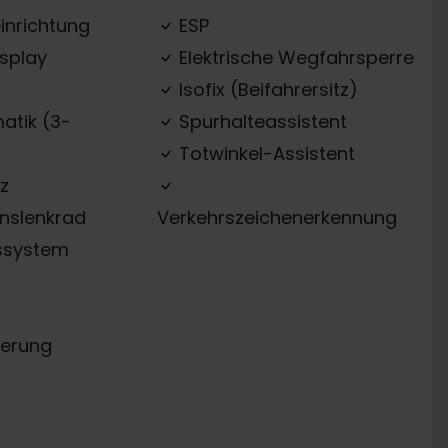
inrichtung
ESP
splay
Elektrische Wegfahrsperre
Isofix (Beifahrersitz)
atik (3-
Spurhalteassistent
Totwinkel-Assistent
z
onslenkrad
Verkehrszeichenerkennung
ssystem
erung