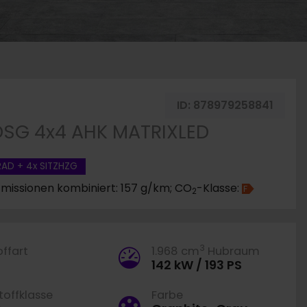
rken
ID:
878979258841
DSG 4x4 AHK MATRIXLED
RAD + 4x SITZHZG
missionen kombiniert: 157 g/km; CO
-Klasse:
F
2
3
offart
1.968 cm
Hubraum
142 kW / 193 PS
offklasse
Farbe