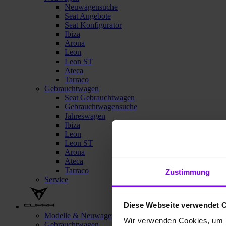
Neuwagensuche
Seat Angebote
Seat Konfigurator
Ibiza
Arona
Leon
Leon ST
Ateca
Tarraco
Gebrauchtwagen
Seat Gebrauchtwagen
Gebrauchtwagensuche
Jahreswagen
Ibiza
Leon
Leon ST
Arona
Ateca
Tarraco
Zustimmung
Service
Diese Webseite verwendet 
Modelle & Neuwagen
Wir verwenden Cookies, um I
Gebrauchtwagen