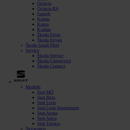
Octavia
Octavia RS
Superb
Kamiq
Karoq
Kodiaq
Škoda Elroq
Škoda Enyaq
Škoda Small Fleet
Service
Škoda Service
Škoda Glasservice
Škoda Connect
Modelle
Seat MÓ
Seat Ibiza
Seat Leon
Seat Leon Sportstourer
Seat Arona
Seat Ateca
Seat Tarraco
Neuwagen