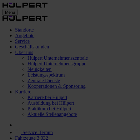
Menü
Standorte
Angebote
Service
Geschäftskunden
Über uns
Hülpert Unternehmenszentrale
Hülpert Unternehmensgruppe
Neuigkeiten
Leistungsspektrum
Zentrale Dienste
Kooperationen & Sponsoring
Karriere
Karriere bei Hülpert
Ausbildung bei Hülpert
Praktikum bei Hülpert
Aktuelle Stellenangebote
Service-Termin
Fahrzeuge
3.032