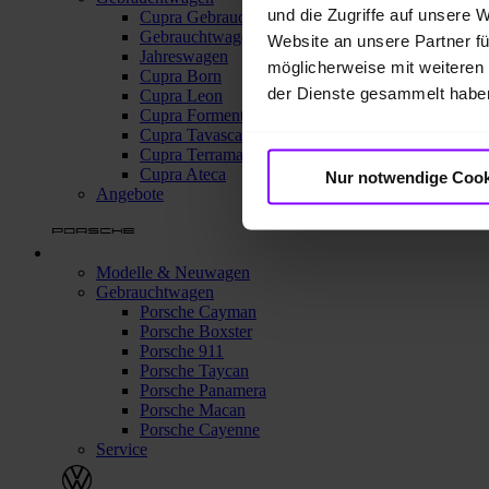
und die Zugriffe auf unsere 
Cupra Gebrauchtwagen
Gebrauchtwagensuche
Website an unsere Partner fü
Jahreswagen
möglicherweise mit weiteren
Cupra Born
der Dienste gesammelt habe
Cupra Leon
Cupra Formentor
Cupra Tavascan
Cupra Terramar
Cupra Ateca
Nur notwendige Cook
Angebote
Modelle & Neuwagen
Gebrauchtwagen
Porsche Cayman
Porsche Boxster
Porsche 911
Porsche Taycan
Porsche Panamera
Porsche Macan
Porsche Cayenne
Service