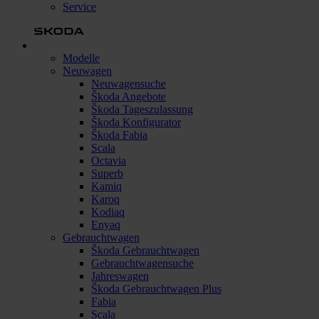
Service
Modelle
Neuwagen
Neuwagensuche
Škoda Angebote
Škoda Tageszulassung
Škoda Konfigurator
Škoda Fabia
Scala
Octavia
Superb
Kamiq
Karoq
Kodiaq
Enyaq
Gebrauchtwagen
Škoda Gebrauchtwagen
Gebrauchtwagensuche
Jahreswagen
Škoda Gebrauchtwagen Plus
Fabia
Scala