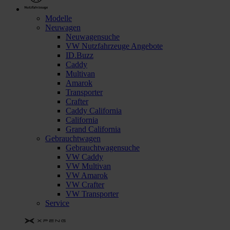
Modelle
Neuwagen
Neuwagensuche
VW Nutzfahrzeuge Angebote
ID.Buzz
Caddy
Multivan
Amarok
Transporter
Crafter
Caddy California
California
Grand California
Gebrauchtwagen
Gebrauchtwagensuche
VW Caddy
VW Multivan
VW Amarok
VW Crafter
VW Transporter
Service