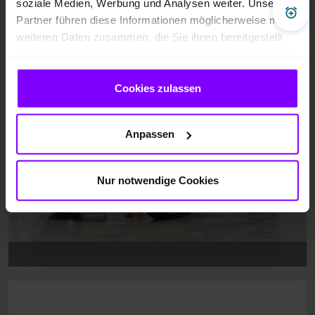
soziale Medien, Werbung und Analysen weiter. Unsere
Fahrzeugbilder
Pre
Partner führen diese Informationen möglicherweise mit
weiteren Daten zusammen, die Sie ihnen bereitgestellt
haben oder die sie im Rahmen Ihrer Nutzung der Dienste
gesammelt haben.
Cookies zulassen
Anpassen
Nur notwendige Cookies