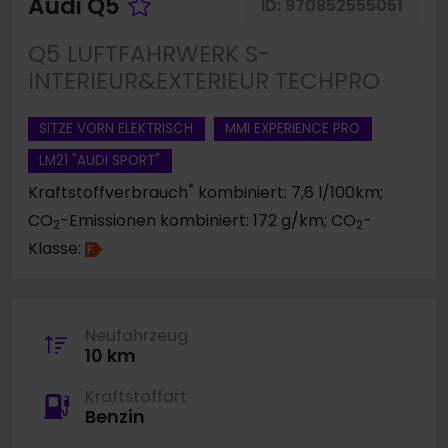
Fahrzeug merken
Audi Q5
ID:
970852555051
Q5 LUFTFAHRWERK S-
INTERIEUR&EXTERIEUR TECHPRO
SITZE VORN ELEKTRISCH
MMI EXPERIENCE PRO
LM21 "AUDI SPORT"
*
Kraftstoffverbrauch
kombiniert: 7,6 l/100km;
CO
-Emissionen kombiniert: 172 g/km; CO
-
2
2
Klasse:
F
Neufahrzeug
10 km
Kraftstoffart
Benzin