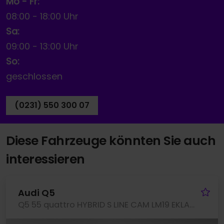
Mo - Fr:
08:00
-
18:00 Uhr
Sa:
09:00
-
13:00 Uhr
So:
geschlossen
(0231) 550 300 07
Diese Fahrzeuge könnten Sie auch
interessieren
Fa
Audi Q5
Q5 55 quattro HYBRID S LINE CAM LM19 EKLAPPE NAVI+