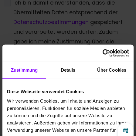
Ich bin damit einverstanden, dass die
übermittelten Daten entsprechend der
Datenschutzbestimmungen
gespeichert
und verarbeitet werden dürfen. Zudem
gebe ich meine Zustimmung über die
angegebenen Möglichkeiten kontaktiert zu
werden.
*
Zustimmung
Details
Über Cookies
* Pflichtfeld
Anti-Roboter-Verifizierung
Diese Webseite verwendet Cookies
Hier klicken
Wir verwenden Cookies, um Inhalte und Anzeigen zu
Friendly
Captcha ⇗
personalisieren, Funktionen für soziale Medien anbieten
zu können und die Zugriffe auf unsere Website zu
Anfrage absenden
analysieren. Außerdem geben wir Informationen zu Ihrer
Verwendung unserer Website an unsere Partner für
Inz