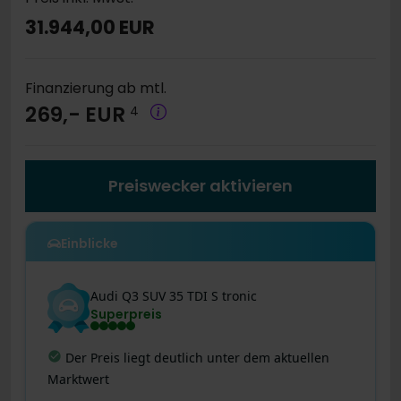
31.944,00 EUR
Finanzierung ab mtl.
269,- EUR
4
Preiswecker aktivieren
Einblicke
Audi
Q3
SUV 35 TDI S tronic
Superpreis
Letzte Preisänderung
:
Dieses Angebot wurde
gerade noch besser! Der Preis wurde vor 9 Tagen
um 1.022 € reduziert.