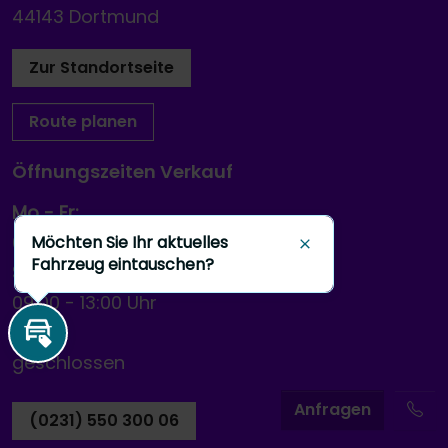
44143 Dortmund
Zur Standortseite
Route planen
Öffnungszeiten Verkauf
Mo - Fr:
08:00
-
18:00 Uhr
Möchten Sie Ihr aktuelles
Schließen
Fahrzeug eintauschen?
Sa:
09:00
-
13:00 Uhr
So:
Inzahlungnahme
geschlossen
A
nfragen
(0231) 550 300 06