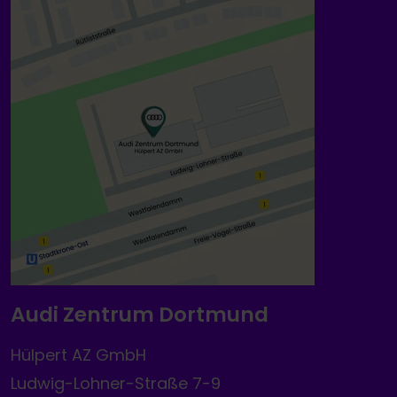
Audi Zentrum Dortmund
Hülpert AZ GmbH
Ludwig-Lohner-Straße 7-9