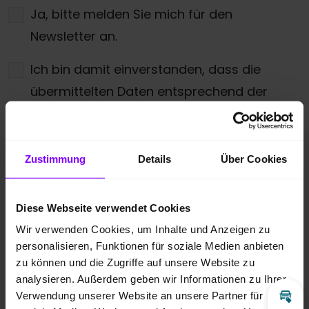
Ja, bitte melden Sie mich für den
Newsletter an.
Ich bin damit einverstanden, dass die
übermittelten Daten entsprechend der
Datenschutzbestimmungen
gespeichert
und verarbeitet werden dürfen. Zudem
gebe ich meine Zustimmung über die
Zustimmung
Details
Über Cookies
angegebenen Möglichkeiten kontaktiert zu
werden.
*
Diese Webseite verwendet Cookies
Wir verwenden Cookies, um Inhalte und Anzeigen zu
* Pflichtfeld
personalisieren, Funktionen für soziale Medien anbieten
zu können und die Zugriffe auf unsere Website zu
Anti-Roboter-Verifizierung
analysieren. Außerdem geben wir Informationen zu Ihrer
Hier klicken
Verwendung unserer Website an unsere Partner für
Friendly
Captcha ⇗
Inz