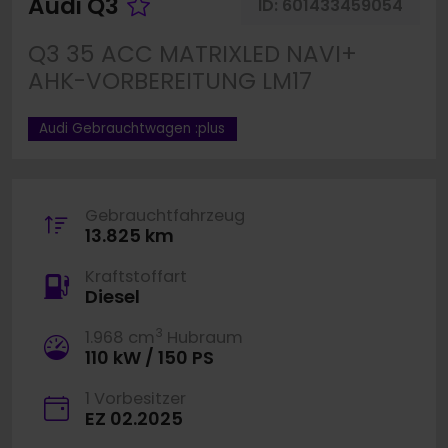
Fahrzeug merken
Audi Q3
ID:
601433459054
Q3 35 ACC MATRIXLED NAVI+
AHK-VORBEREITUNG LM17
Audi Gebrauchtwagen :plus
Gebrauchtfahrzeug
13.825 km
Kraftstoffart
Diesel
3
1.968 cm
Hubraum
110 kW / 150 PS
1 Vorbesitzer
EZ 02.2025