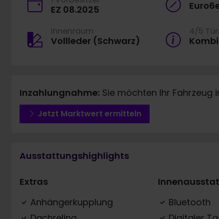
Euro6
EZ 08.2025
Innenraum
4/5 Tü
Vollleder (Schwarz)
Kombi
Inzahlungnahme:
Sie möchten Ihr Fahrzeug 
Jetzt Marktwert ermitteln
Ausstattungshighlights
Extras
Innenaussta
Anhängerkupplung
Bluetooth
Dachreling
Digitaler T