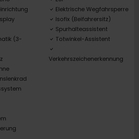
inrichtung
Elektrische Wegfahrsperre
splay
Isofix (Beifahrersitz)
Spurhalteassistent
atik (3-
Totwinkel-Assistent
z
Verkehrszeichenerkennung
ehne
onslenkrad
ssystem
em
erung