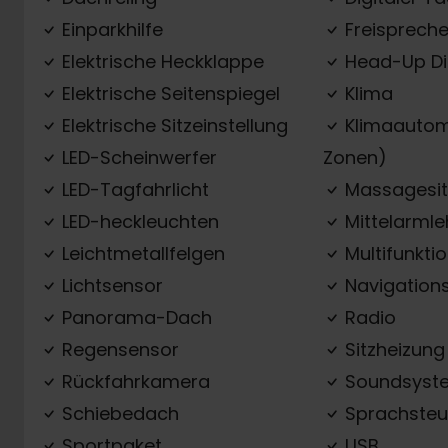
Einparkhilfe
Freispreche
Elektrische Heckklappe
Head-Up Di
Elektrische Seitenspiegel
Klima
Elektrische Sitzeinstellung
Klimaautom
LED-Scheinwerfer
Zonen)
LED-Tagfahrlicht
Massagesit
LED-heckleuchten
Mittelarml
Leichtmetallfelgen
Multifunkti
Lichtsensor
Navigation
Panorama-Dach
Radio
Regensensor
Sitzheizung
Rückfahrkamera
Soundsyst
Schiebedach
Sprachsteu
Sportpaket
USB