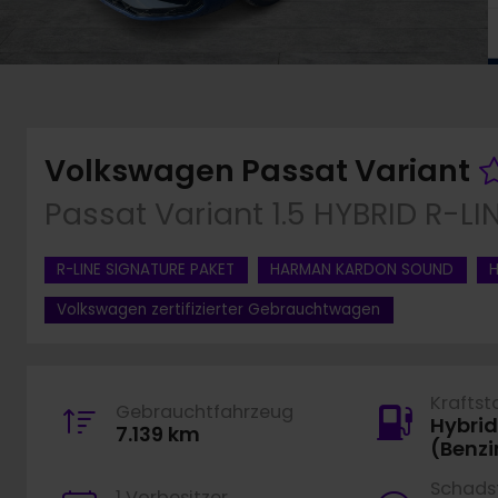
Volkswagen Passat Variant
Passat Variant 1.5 HYBRID R-L
R-LINE SIGNATURE PAKET
HARMAN KARDON SOUND
Volkswagen zertifizierter Gebrauchtwagen
Kraftst
Gebrauchtfahrzeug
Hybrid
7.139 km
(Benzi
Schadst
1 Vorbesitzer