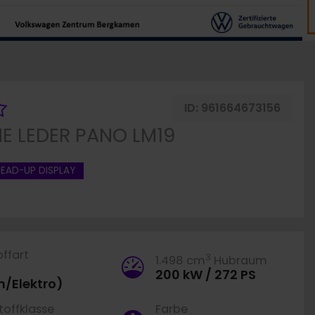
Fahrzeug merken
ID:
961664673156
INE LEDER PANO LM19
HEAD-UP DISPLAY
offart
3
1.498 cm
Hubraum
200 kW / 272 PS
n/Elektro)
offklasse
Farbe