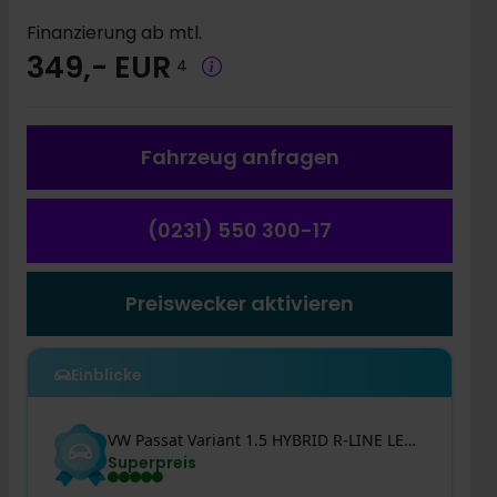
Finanzierung ab mtl.
349,- EUR
4
Fahrzeug a
nfragen
(0231) 550 300-17
Preiswecker aktivieren
Einblicke
VW
Passat
Variant 1.5 HYBRID R-LINE LEDER PANO LM19
Superpreis