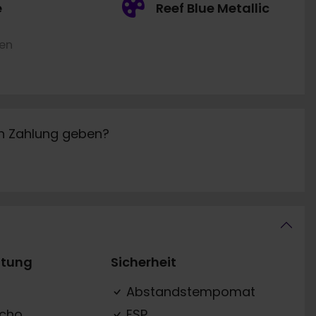
e
Reef Blue Metallic
ren
in Zahlung geben?
ttung
Sicherheit
Abstandstempomat
acho
ESP