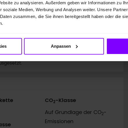
Website zu analysieren. Außerdem geben wir Informationen zu I
10.000 km
r soziale Medien, Werbung und Analysen weiter. Unsere Partner
48 Monate
 Daten zusammen, die Sie ihnen bereitgestellt haben oder die s
48.734,64 EUR
n.
32.331,00 EUR
ies
Anpassen
. 57, 38112 Braunschweig, für die wir als
 die für den Abschluss der Finanzierung nötigen
usgesetzt.
kette
CO
-Klasse
2
Auf Grundlage der CO
-
2
Emissionen
asse