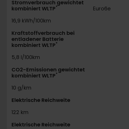
Stromverbrauch gewichtet
*
kombiniert WLTP
Euro6e
16,9 kWh/100km
Kraftstoffverbrauch bei
entladener Batterie
*
kombiniert WLTP
5,8 l/100km
CO2-Emissionen gewichtet
*
kombiniert WLTP
10 g/km
Elektrische Reichweite
122 km
Elektrische Reichweite