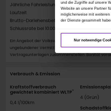
und die Zugriffe auf unsere 
Jährliche Fahrleistung
Website an unsere Partner fü
Laufzeit
möglicherweise mit weiteren
Brutto-Darlehensbetrag
der Dienste gesammelt habe
Schlussrate bei 10.000 km/Jahr
Nur notwendige Cook
Ein Angebot der Volkswagen Bank GmbH, Gifhorner Str
ungebundener Vermittler gemeinsam mit dem Kunden
Vertragsunterlagen zusammenstellen. Bonität vora
Verbrauch & Emission
Kraftstoffverbrauch
Emissionspla
*
gewichtet kombiniert WLTP
4 (Grün)
0,4 l/100km
Schadstoffkl