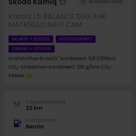
Fahrzeug merken
Skoda Kamiq
ID:
400099112156
Kamiq 1.5 BALANCE DSG AHK
MATRIXLED NAVI CAM
eKLAPPE + KEYLESS
ASSISTENZPAKET
LENKRAD + SITZHZG
*
Kraftstoffverbrauch
kombiniert: 5,6 l/100km;
CO
-Emissionen kombiniert: 128 g/km; CO
-
2
2
Klasse:
D
Tageszulassung
22 km
Kraftstoffart
Benzin