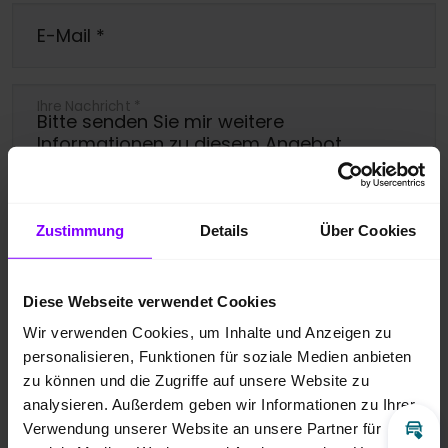
E-Mail
*
Ihre Nachricht
*
Zustimmung
Details
Über Cookies
Ja, bitte melden Sie mich für den
Newsletter an.
Diese Webseite verwendet Cookies
Wir verwenden Cookies, um Inhalte und Anzeigen zu
Ich bin damit einverstanden, dass die
personalisieren, Funktionen für soziale Medien anbieten
übermittelten Daten entsprechend der
zu können und die Zugriffe auf unsere Website zu
analysieren. Außerdem geben wir Informationen zu Ihrer
Datenschutzbestimmungen
gespeichert
Verwendung unserer Website an unsere Partner für
und verarbeitet werden dürfen. Zudem
Inz