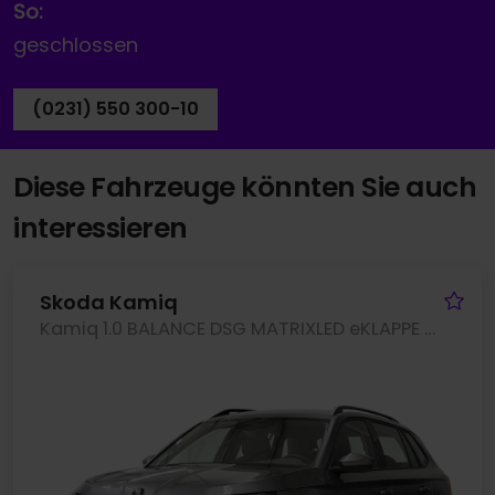
So:
geschlossen
(0231) 550 300-10
Diese Fahrzeuge könnten Sie auch
interessieren
Fa
Skoda Kamiq
Kamiq 1.0 BALANCE DSG MATRIXLED eKLAPPE KEYLESS