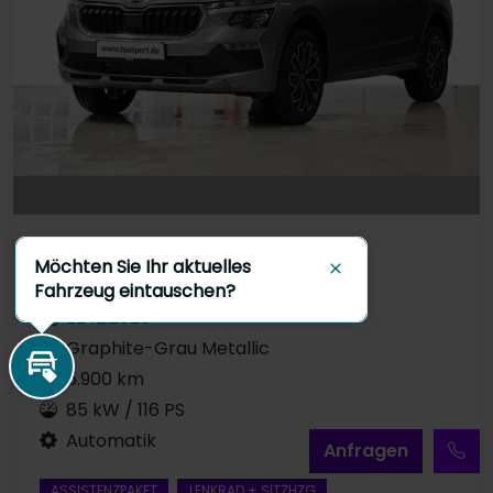
Vorführfahrzeug
Möchten Sie Ihr aktuelles
Schließen
Benzin
Fahrzeug eintauschen?
EZ 12.2025
Graphite-Grau Metallic
5.900 km
Inzahlungnahme
85 kW / 116 PS
Automatik
A
nfragen
ASSISTENZPAKET
LENKRAD + SITZHZG