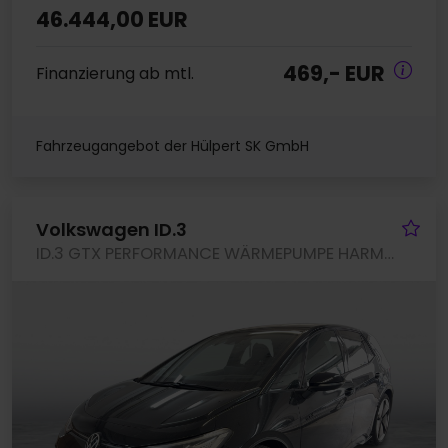
46.444,00 EUR
469,- EUR
Finanzierung ab mtl.
Fahrzeugangebot der Hülpert SK GmbH
Fa
Volkswagen ID.3
ID.3 GTX PERFORMANCE WÄRMEPUMPE HARMANKARDON CAM