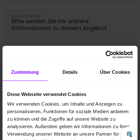
Ihre Nachricht
*
Ja, bitte melden Sie mich für den
Zustimmung
Details
Über Cookies
Newsletter an.
Ich bin damit einverstanden, dass die
Diese Webseite verwendet Cookies
übermittelten Daten entsprechend der
Wir verwenden Cookies, um Inhalte und Anzeigen zu
Datenschutzbestimmungen
gespeichert
personalisieren, Funktionen für soziale Medien anbieten
zu können und die Zugriffe auf unsere Website zu
und verarbeitet werden dürfen. Zudem
analysieren. Außerdem geben wir Informationen zu Ihrer
gebe ich meine Zustimmung über die
Verwendung unserer Website an unsere Partner für
Inz