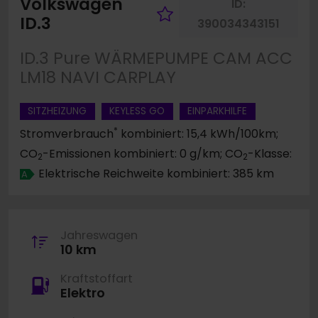
Volkswagen
ID:
Fahrzeug merke
ID.3
390034343151
ID.3 Pure WÄRMEPUMPE CAM ACC
LM18 NAVI CARPLAY
SITZHEIZUNG
KEYLESS GO
EINPARKHILFE
*
Stromverbrauch
kombiniert: 15,4 kWh/100km;
CO
-Emissionen kombiniert: 0 g/km; CO
-Klasse:
2
2
Elektrische Reichweite kombiniert: 385 km
A
Jahreswagen
10 km
Kraftstoffart
Elektro