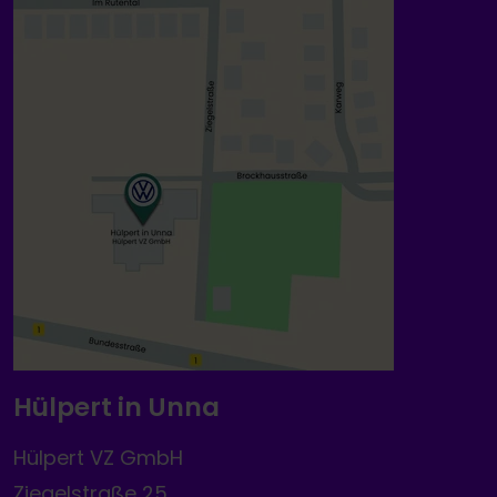
Hülpert in Unna
Hülpert VZ GmbH
Ziegelstraße 25