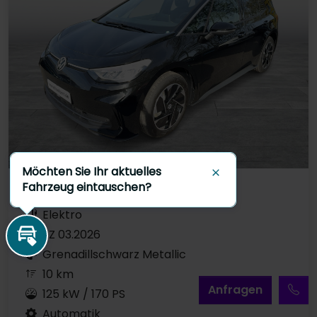
Möchten Sie Ihr aktuelles
Schließen
Fahrzeug eintauschen?
Jahreswagen
Elektro
EZ 03.2026
Inzahlungnahme
Grenadillschwarz Metallic
10 km
A
nfragen
125 kW / 170 PS
Automatik