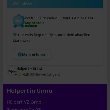
Einblicke
VW
ID.3
Pure WÄRMEPUMPE CAM ACC LM18 NAVI CARPLAY
Superpreis
Letzte Preisänderung
:
Dieser Deal ist jetzt
noch besser! Der Preis wurde gestern auf 1.800 €
reduziert!
Mehr erfahren
Hülpert - Unna
4.6
(
861
Bewertungen
)
Hülpert in Unna
Hülpert VZ GmbH
Ziegelstraße 25