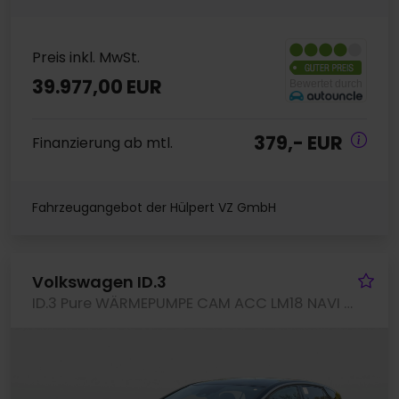
Preis inkl. MwSt.
39.977,00 EUR
379,- EUR
Finanzierung ab mtl.
Fahrzeugangebot der Hülpert VZ GmbH
Fa
Volkswagen ID.3
ID.3 Pure WÄRMEPUMPE CAM ACC LM18 NAVI CARPLAY