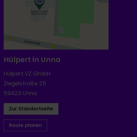
Hülpert in Unna
Hülpert VZ GmbH
Ziegelstraße 25
59423 Unna
Zur Standortseite
Route planen