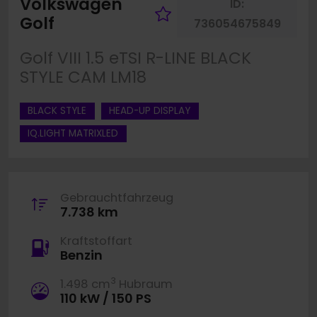
Volkswagen
ID:
Fahrzeug merke
Golf
736054675849
Golf VIII 1.5 eTSI R-LINE BLACK
STYLE CAM LM18
BLACK STYLE
HEAD-UP DISPLAY
IQ.LIGHT MATRIXLED
Gebrauchtfahrzeug
7.738 km
Kraftstoffart
Benzin
3
1.498 cm
Hubraum
110 kW / 150 PS