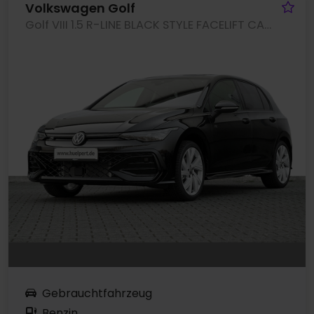
Fa
Volkswagen Golf
Golf VIII 1.5 R-LINE BLACK STYLE FACELIFT CAM ACC LM18 NAVI
Gebrauchtfahrzeug
Benzin