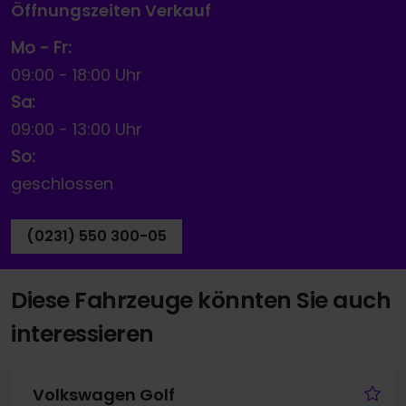
Öffnungszeiten Verkauf
Mo - Fr:
09:00
-
18:00 Uhr
Sa:
09:00
-
13:00 Uhr
So:
geschlossen
(0231) 550 300-05
Diese Fahrzeuge könnten Sie auch
interessieren
Fa
Volkswagen Golf