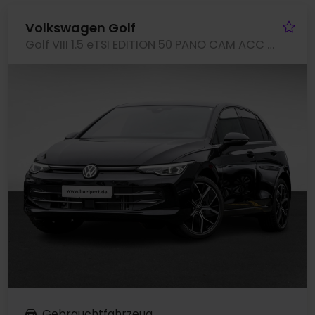
Fa
Volkswagen Golf
Golf VIII 1.5 eTSI EDITION 50 PANO CAM ACC LM18
Gebrauchtfahrzeug