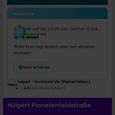
Einblicke
VW
Golf VIII
2.0 GTI LED+ CARPLAY SITZHEIZUNG
Superpreis
Letzte Preisänderung
:
Dieses Angebot ist
noch besser geworden! Der Preis wurde heute um
126 € reduziert!
Mehr erfahren
Hülpert - Dortmund VW (Plantenfeldstr.)
4.6
(
1620
Bewertungen
)
Hülpert Planetenfeldstraße