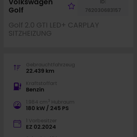
Volkswagen
ID:
Fahrzeug merke
Golf
762030683157
Golf 2.0 GTI LED+ CARPLAY
SITZHEIZUNG
Gebrauchtfahrzeug
22.439 km
Kraftstoffart
Benzin
3
1.984 cm
Hubraum
180 kW / 245 PS
1 Vorbesitzer
EZ 02.2024