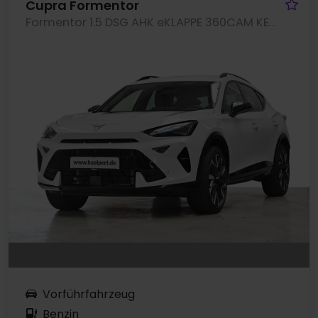
Fa
Cupra Formentor
Formentor 1.5 DSG AHK eKLAPPE 360CAM KEYLESS
Vorführfahrzeug
Benzin