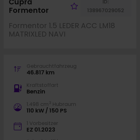
Cupra
ID:
Fahrzeug merke
Formentor
138967029052
Formentor 1.5 LEDER ACC LM18
MATRIXLED NAVI
Gebrauchtfahrzeug
46.817 km
Kraftstoffart
Benzin
3
1.498 cm
Hubraum
110 kW / 150 PS
1 Vorbesitzer
EZ 01.2023