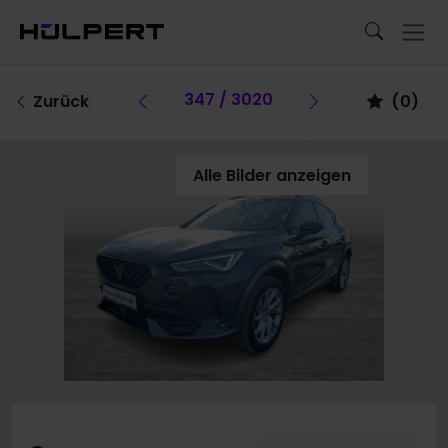
Vorheriges Fahrzeug
347 / 3020
Vorheriges F
Zurück
(
0
)
Alle Bilder anzeigen