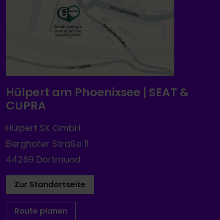
Hülpert am Phoenixsee | SEAT &
CUPRA
Hülpert SK GmbH
Berghofer Straße 11
44269 Dortmund
Zur Standortseite
Route planen