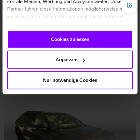
soziale Medien, Werbung und Analysen weiter. Unsere
Pre
Partner führen diese Informationen möglicherweise mit
weiteren Daten zusammen, die Sie ihnen bereitgestellt
haben oder die sie im Rahmen Ihrer Nutzung der Dienste
gesammelt haben.
Cookies zulassen
Anpassen
Nur notwendige Cookies