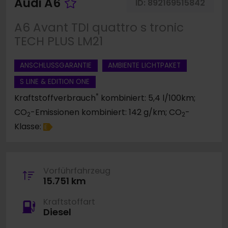
Fahrzeug merken
Audi A6
ID:
892169515842
A6 Avant TDI quattro s tronic
TECH PLUS LM21
ANSCHLUSSGARANTIE
AMBIENTE LICHTPAKET
S LINE & EDITION ONE
*
Kraftstoffverbrauch
kombiniert: 5,4 l/100km;
CO
-Emissionen kombiniert: 142 g/km; CO
-
2
2
Klasse:
E
Vorführfahrzeug
15.751 km
Kraftstoffart
Diesel