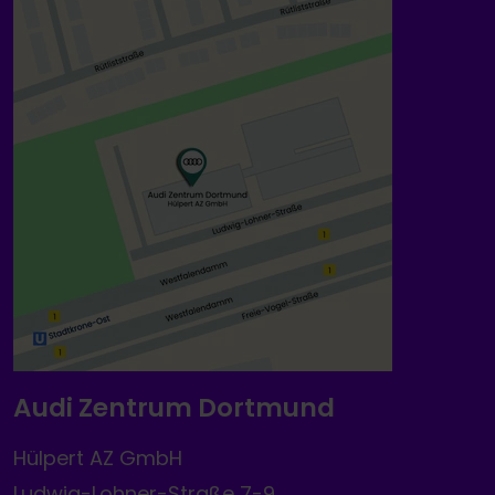
Audi Zentrum Dortmund
Hülpert AZ GmbH
Ludwig-Lohner-Straße 7-9