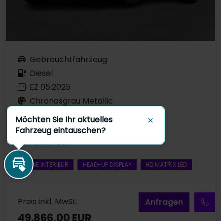
Gebrauchtfahrzeug
Diesel
EZ 05.2025
Chronosgrau Metallic
15.192 km
Möchten Sie Ihr aktuelles
Schließen
120 kW / 163 PS
Fahrzeug eintauschen?
Automatik
S LINE INTERIEUR
HEAD-UP DISPLAY
HD MATRIX LED
Inzahlungnahme
Preis inkl. MwSt.
A
nfragen
49.866,00 EUR