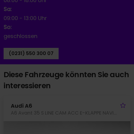
08:00
-
18:00 Uhr
Sa:
09:00
-
13:00 Uhr
So:
geschlossen
(0231) 550 300 07
Diese Fahrzeuge könnten Sie auch
interessieren
Fa
Audi A6
A6 Avant 35 S LINE CAM ACC E-KLAPPE NAVI+ LM17