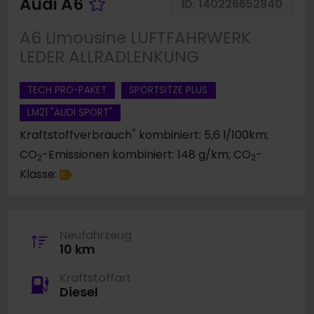
Fahrzeug merken
Audi A6
ID:
140226652840
A6 Limousine LUFTFAHRWERK
LEDER ALLRADLENKUNG
TECH PRO-PAKET
SPORTSITZE PLUS
LM21 "AUDI SPORT"
*
Kraftstoffverbrauch
kombiniert: 5,6 l/100km;
CO
-Emissionen kombiniert: 148 g/km; CO
-
2
2
Klasse:
E
Neufahrzeug
10 km
Kraftstoffart
Diesel