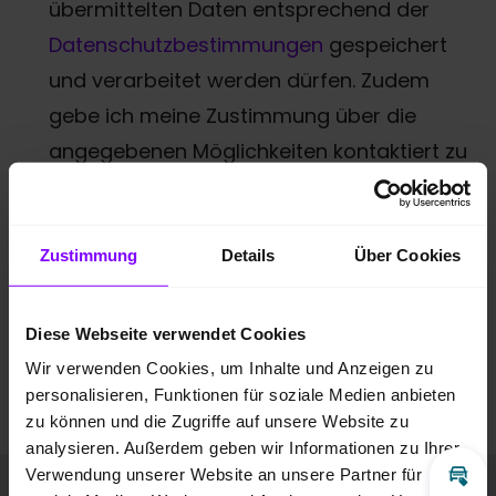
übermittelten Daten entsprechend der
Datenschutzbestimmungen
gespeichert
und verarbeitet werden dürfen. Zudem
gebe ich meine Zustimmung über die
angegebenen Möglichkeiten kontaktiert zu
werden.
*
* Pflichtfeld
Zustimmung
Details
Über Cookies
Anti-Roboter-Verifizierung
Hier klicken
Diese Webseite verwendet Cookies
Friendly
Captcha ⇗
Wir verwenden Cookies, um Inhalte und Anzeigen zu
personalisieren, Funktionen für soziale Medien anbieten
Anfrage absenden
zu können und die Zugriffe auf unsere Website zu
analysieren. Außerdem geben wir Informationen zu Ihrer
Verwendung unserer Website an unsere Partner für
Fahrzeugbilder
Inz