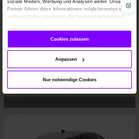
soziale Medien, Werbung und Analysen weiter. Unsere
Pre
Partner führen diese Informationen möglicherweise mit
weiteren Daten zusammen, die Sie ihnen bereitgestellt
haben oder die sie im Rahmen Ihrer Nutzung der Dienste
gesammelt haben.
Cookies zulassen
Anpassen
Nur notwendige Cookies