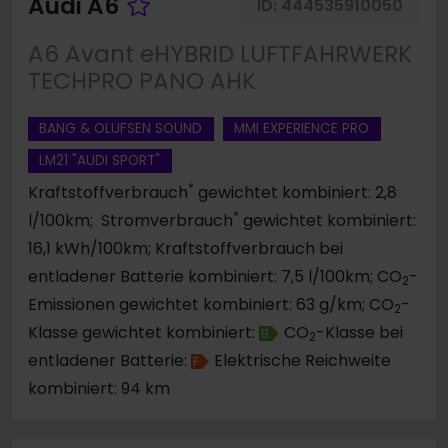
Fahrzeug merken
Audi A6
ID:
444535910050
A6 Avant eHYBRID LUFTFAHRWERK
TECHPRO PANO AHK
BANG & OLUFSEN SOUND
MMI EXPERIENCE PRO
LM21 "AUDI SPORT"
*
Kraftstoffverbrauch
gewichtet kombiniert: 2,8
*
l/100km; Stromverbrauch
gewichtet kombiniert:
16,1 kWh/100km; Kraftstoffverbrauch bei
entladener Batterie kombiniert: 7,5 l/100km; CO
-
2
Emissionen gewichtet kombiniert: 63 g/km; CO
-
2
Klasse gewichtet kombiniert:
CO
-Klasse bei
B
2
entladener Batterie:
Elektrische Reichweite
F
kombiniert: 94 km