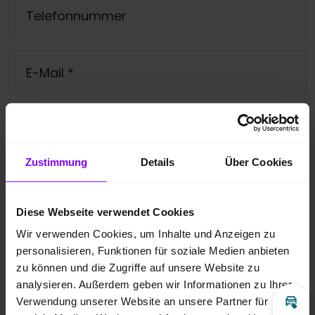
Telefonnummer
E-Mail
*
Ihre Nachricht
*
Zustimmung
Details
Über Cookies
Diese Webseite verwendet Cookies
Ja, bitte melden Sie mich für den
Wir verwenden Cookies, um Inhalte und Anzeigen zu
personalisieren, Funktionen für soziale Medien anbieten
Newsletter an.
zu können und die Zugriffe auf unsere Website zu
analysieren. Außerdem geben wir Informationen zu Ihrer
Ich bin damit einverstanden, dass die
Verwendung unserer Website an unsere Partner für
Inz
übermittelten Daten entsprechend der