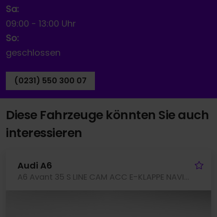
Sa:
09:00
-
13:00 Uhr
So:
geschlossen
(0231) 550 300 07
Diese Fahrzeuge könnten Sie auch
interessieren
Fa
Audi A6
A6 Avant 35 S LINE CAM ACC E-KLAPPE NAVI+ LM17