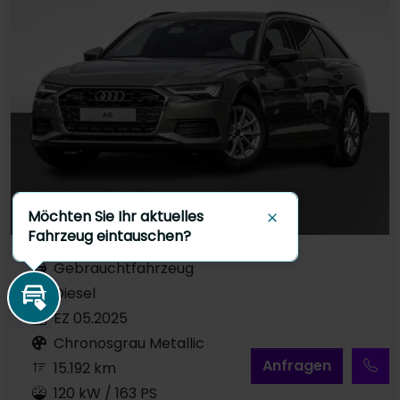
Möchten Sie Ihr aktuelles
Schließen
Fahrzeug eintauschen?
Gebrauchtfahrzeug
Diesel
Inzahlungnahme
EZ 05.2025
Chronosgrau Metallic
A
nfragen
15.192 km
120 kW / 163 PS