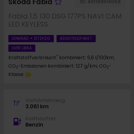
Fahrzeug merken
Skoda Fabia
ID:
401168516059
Fabia 1.5 130 DSG 177PS NAVI CAM
LED KEYLESS
LENKRAD + SITZHZG
ASSISTENZPAKET
LM18 LIBRA
*
Kraftstoffverbrauch
kombiniert: 5,6 l/100km;
CO
-Emissionen kombiniert: 127 g/km; CO
-
2
2
Klasse:
D
Vorführfahrzeug
3.061 km
Kraftstoffart
Benzin