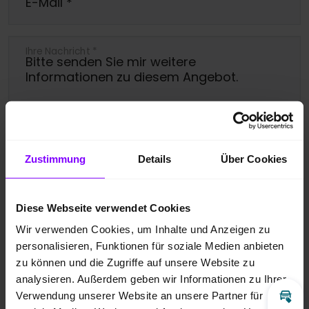
E-Mail
*
Ihre Nachricht
*
Ja, bitte melden Sie mich für den
Zustimmung
Details
Über Cookies
Newsletter an.
Diese Webseite verwendet Cookies
Ich bin damit einverstanden, dass die
Wir verwenden Cookies, um Inhalte und Anzeigen zu
übermittelten Daten entsprechend der
personalisieren, Funktionen für soziale Medien anbieten
Datenschutzbestimmungen
gespeichert
zu können und die Zugriffe auf unsere Website zu
analysieren. Außerdem geben wir Informationen zu Ihrer
und verarbeitet werden dürfen. Zudem
Verwendung unserer Website an unsere Partner für
gebe ich meine Zustimmung über die
Inz