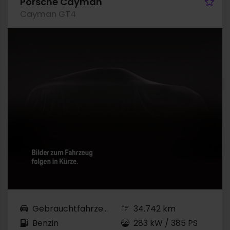
hrzeug merken
Fah
Porsche Cayman
Cayman GT4
Gebrauchtfahrzeug
34.742 km
Benzin
283 kW / 385 PS