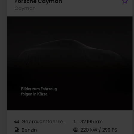
Fa
Porsche Cayman
Cayman
Gebrauchtfahrzeug
32.195 km
Benzin
220 kW / 299 PS