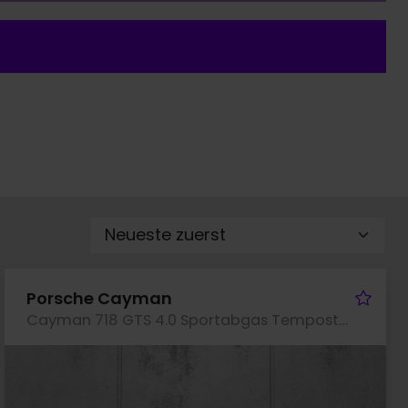
rzeug merken
Fah
Porsche Cayman
Cayman 718 GTS 4.0 Sportabgas Tempostat SHZ