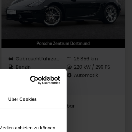
Gebrauchtfahrzeug
26.856 km
Benzin
220 kW / 299 PS
EZ 10.2021
Automatik
schwarz
Über Cookies
Preis MwSt. nicht ausweisbar
68.900,00 EUR
 Medien anbieten zu können