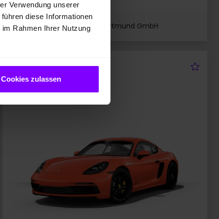
hrer Verwendung unserer
 führen diese Informationen
Fahrzeugangebot der PZ Dortmund GmbH
ie im Rahmen Ihrer Nutzung
rzeug merken
Fah
Porsche Cayman
Cayman 718 GTS
Cookies zulassen