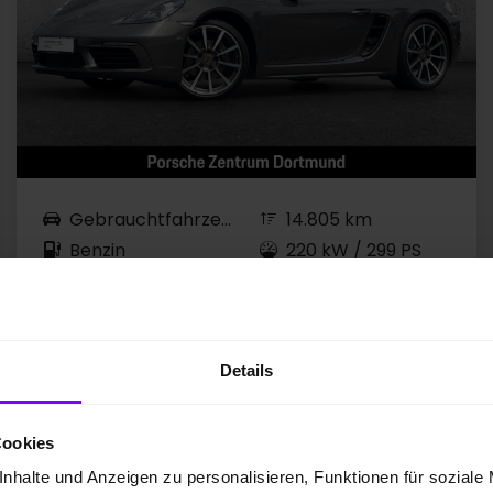
Gebrauchtfahrzeug
14.805 km
Benzin
220 kW / 299 PS
EZ 11.2018
Automatik
achatgraumetallic
Details
Preis MwSt. nicht ausweisbar
69.900,00 EUR
Cookies
nhalte und Anzeigen zu personalisieren, Funktionen für soziale