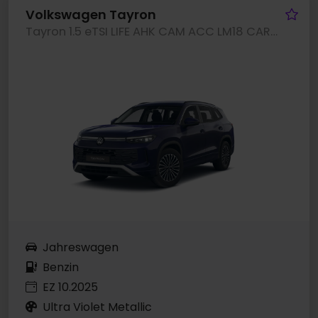
Fa
Volkswagen Tayron
Tayron 1.5 eTSI LIFE AHK CAM ACC LM18 CARPLAY
Jahreswagen
Benzin
EZ 10.2025
Ultra Violet Metallic