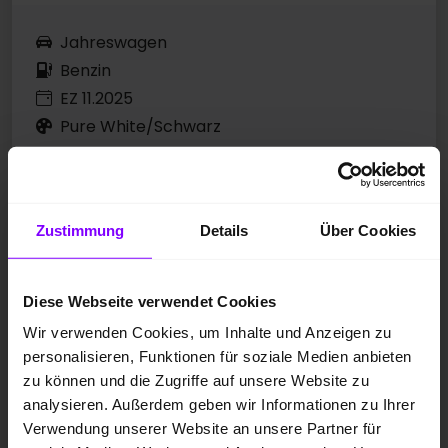
Jahreswagen
Benzin
EZ 11.2025
Pure White/Schwarz
4.741 km
110 kW / 150 PS
Schaltgetriebe
Zustimmung
Details
Über Cookies
VIRTUAL COCKPIT
PARKLENKASSISTENT
KLIMAAUTOMATIK
Diese Webseite verwendet Cookies
Wir verwenden Cookies, um Inhalte und Anzeigen zu
Preis inkl. MwSt.
personalisieren, Funktionen für soziale Medien anbieten
zu können und die Zugriffe auf unsere Website zu
24.977,00 EUR
analysieren. Außerdem geben wir Informationen zu Ihrer
Verwendung unserer Website an unsere Partner für