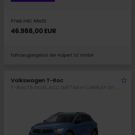
Preis inkl. MwSt.
46.988,00 EUR
Fahrzeugangebot der Hülpert VZ GmbH
Fa
Volkswagen T-Roc
T-Roc 1.5 GOAL ACC LM17 NAVI CARPLAY SITZHEIZUNG