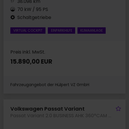
38.098 km
70 kW / 95 PS
Schaltgetriebe
VIRTUAL COCKPIT
EINPARKHILFE
KLIMAANLAGE
Preis inkl. MwSt.
15.890,00 EUR
Fahrzeugangebot der Hülpert VZ GmbH
Fa
Volkswagen Passat Variant
Passat Variant 2.0 BUSINESS AHK 360°CAM ACC LM17