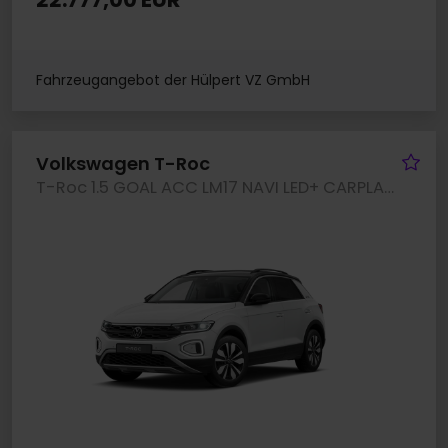
Fahrzeugangebot der Hülpert VZ GmbH
Fa
Volkswagen T-Roc
T-Roc 1.5 GOAL ACC LM17 NAVI LED+ CARPLAY SITZHZ