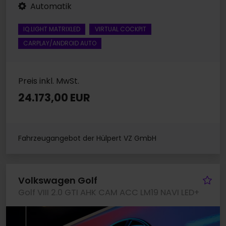
Automatik
IQ.LIGHT MATRIXLED
VIRTUAL COCKPIT
CARPLAY/ANDROID AUTO
Preis inkl. MwSt.
24.173,00 EUR
Fahrzeugangebot der Hülpert VZ GmbH
Fa
Volkswagen Golf
Golf VIII 2.0 GTI AHK CAM ACC LM19 NAVI LED+