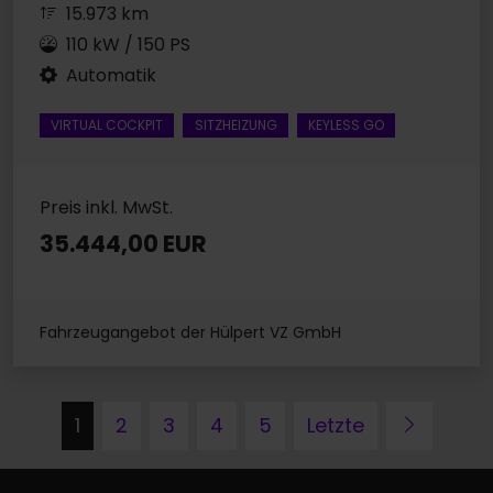
15.973 km
110 kW / 150 PS
Automatik
VIRTUAL COCKPIT
SITZHEIZUNG
KEYLESS GO
Preis inkl. MwSt.
35.444,00 EUR
Fahrzeugangebot der Hülpert VZ GmbH
Nächst
1
2
3
4
5
Letzte