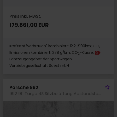
Preis inkl. MwSt.
179.861,00 EUR
*
Kraftstoffverbrauch
kombiniert: 12,2 l/100km; CO
-
2
Emissionen kombiniert: 278 g/km; CO
-Klasse:
G
2
Fahrzeugangebot der Sportwagen
Vertriebsgesellschaft Soest mbH
Fa
Porsche 992
992 911 Targa 4S Sitzbelüftung Abstandstempomat