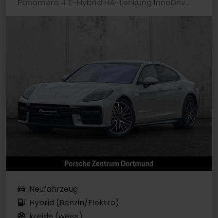
Panamera 4 E-Hybrid HA-Lenkung InnoDrive Head-Up
Neufahrzeug
Hybrid (Benzin/Elektro)
kreide (weiss)