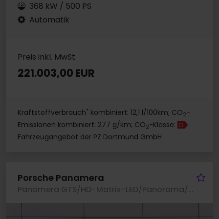
368 kW / 500 PS
Automatik
Preis inkl. MwSt.
221.003,00 EUR
*
Kraftstoffverbrauch
kombiniert: 12,1 l/100km; CO
-
2
Emissionen kombiniert: 277 g/km; CO
-Klasse:
G
2
Fahrzeugangebot der PZ Dortmund GmbH
Fa
Porsche Panamera
Panamera GTS/HD-Matrix-LED/Panorama/Burmester