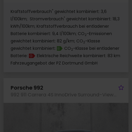
*
Kraftstoffverbrauch
gewichtet kombiniert: 3,6
*
l/100km; Stromverbrauch
gewichtet kombiniert: 18,3
kWh/100km; Kraftstoffverbrauch bei entladener
Batterie kombiniert: 9,4 l/100km; CO
-Emissionen
2
gewichtet kombiniert: 82 g/km; CO
-Klasse
2
gewichtet kombiniert:
CO
-Klasse bei entladener
B
2
Batterie:
Elektrische Reichweite kombiniert: 83 km
G
Fahrzeugangebot der PZ Dortmund GmbH
Fa
Porsche 992
992 911 Carrera 4S InnoDrive Surround-View BOSE