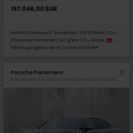
197.046,00 EUR
*
Kraftstoffverbrauch
kombiniert: 10,6 l/100km; CO
-
2
Emissionen kombiniert: 241 g/km; CO
-Klasse:
G
2
Fahrzeugangebot der PZ Dortmund GmbH
Fa
Porsche Panamera
Panamera 4 E-Hybrid InnoDrive BOSE Sitzbelüftung