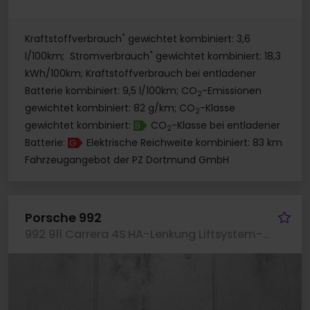
*
Kraftstoffverbrauch
gewichtet kombiniert: 3,6
*
l/100km; Stromverbrauch
gewichtet kombiniert: 18,3
kWh/100km; Kraftstoffverbrauch bei entladener
Batterie kombiniert: 9,5 l/100km; CO
-Emissionen
2
gewichtet kombiniert: 82 g/km; CO
-Klasse
2
gewichtet kombiniert:
CO
-Klasse bei entladener
B
2
Batterie:
Elektrische Reichweite kombiniert: 83 km
G
Fahrzeugangebot der PZ Dortmund GmbH
Fa
Porsche 992
992 911 Carrera 4S HA-Lenkung Liftsystem-VA BOSE