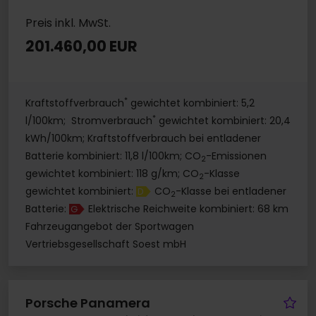
Preis inkl. MwSt.
201.460,00 EUR
*
Kraftstoffverbrauch
gewichtet kombiniert: 5,2
*
l/100km; Stromverbrauch
gewichtet kombiniert: 20,4
kWh/100km; Kraftstoffverbrauch bei entladener
Batterie kombiniert: 11,8 l/100km; CO
-Emissionen
2
gewichtet kombiniert: 118 g/km; CO
-Klasse
2
gewichtet kombiniert:
CO
-Klasse bei entladener
D
2
Batterie:
Elektrische Reichweite kombiniert: 68 km
G
Fahrzeugangebot der Sportwagen
Vertriebsgesellschaft Soest mbH
Fa
Porsche Panamera