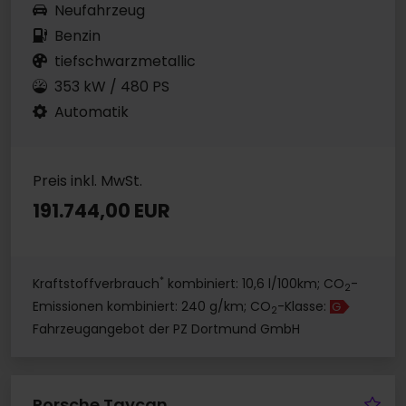
Neufahrzeug
Benzin
tiefschwarzmetallic
353 kW / 480 PS
Automatik
Preis inkl. MwSt.
191.744,00 EUR
*
Kraftstoffverbrauch
kombiniert: 10,6 l/100km; CO
-
2
Emissionen kombiniert: 240 g/km; CO
-Klasse:
G
2
Fahrzeugangebot der PZ Dortmund GmbH
Fa
Porsche Taycan