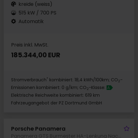
kreide (weiss)
515 kW / 700 PS
Automatik
Preis inkl. MwSt.
185.344,00 EUR
*
Stromverbrauch
kombiniert: 18,4 kWh/100km; CO
-
2
Emissionen kombiniert: 0 g/km; CO
-Klasse:
A
2
Elektrische Reichweite kombiniert: 619 km
Fahrzeugangebot der PZ Dortmund GmbH
Fa
Porsche Panamera
Panamera GTS Burmester HA-Lenkung Nachtsicht LED