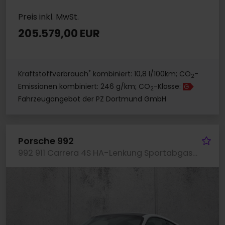
Preis inkl. MwSt.
205.579,00 EUR
*
Kraftstoffverbrauch
kombiniert: 10,8 l/100km; CO
-
2
Emissionen kombiniert: 246 g/km; CO
-Klasse:
G
2
Fahrzeugangebot der PZ Dortmund GmbH
Fa
Porsche 992
992 911 Carrera 4S HA-Lenkung Sportabgas BOSE