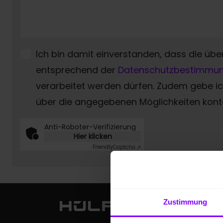
Ich bin damit einverstanden, dass die übe
entsprechend der
Datenschutzbestimmu
verarbeitet werden dürfen. Zudem gebe 
über die angegebenen Möglichkeiten konta
Anti-Roboter-Verifizierung
Hier klicken
Friendly
Captcha ⇗
Zustimmung