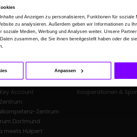
Cookies
nhalte und Anzeigen zu personalisieren, Funktionen für soziale
Website zu analysieren. Außerdem geben wir Informationen zu I
FTSKUNDEN
ÜBER UNS
r soziale Medien, Werbung und Analysen weiter. Unsere Partner
 Daten zusammen, die Sie ihnen bereitgestellt haben oder die s
eangebote
Hülpert Unternehmens
n.
en Professional
Hülpert Unternehmen
Neuigkeiten
ies
Anpassen
all Fleet
Leistungsspektrum
iness
Zentrale Dienste
 Key Account
Kooperationen & Spo
 Zentrum
ulkompetenz-Zentrum
trum Dortmund
a meets Hülpert