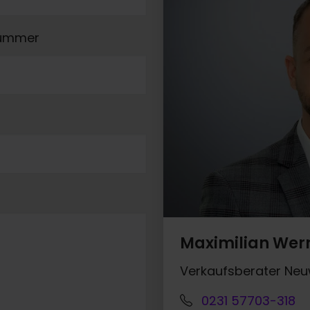
nummer
Maximilian Wer
Verkaufsberater Ne
0231 57703-318