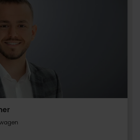
ner
uwagen