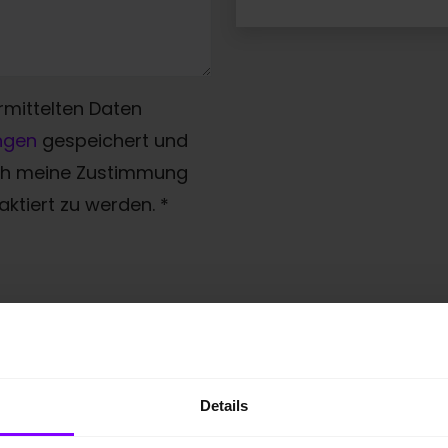
rmittelten Daten
ngen
gespeichert und
ich meine Zustimmung
ktiert zu werden.
*
Details