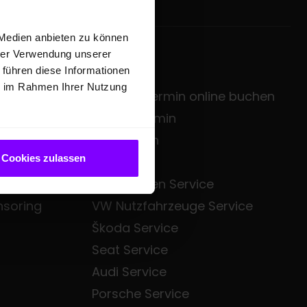
 Medien anbieten zu können
hrer Verwendung unserer
SERVICE
 führen diese Informationen
ie im Rahmen Ihrer Nutzung
zentrale
Service-Termin online buchen
sgruppe
Servicetermin
Mietwagen
Cookies zulassen
Bezahl.de
Volkswagen Service
nsoring
VW Nutzfahrzeuge Service
Škoda Service
Seat Service
Audi Service
Porsche Service