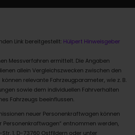
den Link bereitgestellt:
Hülpert Hinweisgeber
n Messverfahren ermittelt. Die Angaben
 dienen allein Vergleichszwecken zwischen den
können relevante Fahrzeugparameter, wie z. B.
ngen sowie dem individuellen Fahrverhalten
nes Fahrzeugs beeinflussen.
-Emissionen neuer Personenkraftwagen können
uer Personenkraftwagen“ entnommen werden,
Termin online buchen
tr. 1, D-73760 Ostfildern oder unter