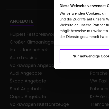
Diese Webseite verwendet 
Wir verwenden Cookies, um I
und die Zugriffe auf unsere 
ANGEBOTE
GESCHÄ
Website an unsere Partner fü
möglicherweise mit weiteren
Hülpert Festpreiswochen -
Gewerb
der Dienste gesammelt habe
Großer Klimaanlagen-Service
Volkswag
inkl. Urlaubscheck
Class
Nur notwendige Cook
Auto Leasing
Škoda Sm
Volkswagen Angebote
Audi Bus
Audi Angebote
Porsche
Škoda Angebote
VW Taxi
Seat Angebote
Fahrsch
Cupra Angebote
KEP-Zen
Volkswagen Nutzfahrzeuge
Tremoni