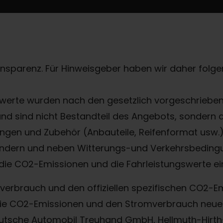
ransparenz. Für Hinweisgeber haben wir daher folgen
erte wurden nach den gesetzlich vorgeschriebene
 und sind nicht Bestandteil des Angebots, sondern
gen und Zubehör (Anbauteile, Reifenformat usw.) 
ndern und neben Witterungs-und Verkehrsbedingu
die CO2-Emissionen und die Fahrleistungswerte ei
offverbrauch und den offiziellen spezifischen CO2
, die CO2-Emissionen und den Stromverbrauch ne
eutsche Automobil Treuhand GmbH, Hellmuth-Hirth-S