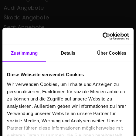
Audi Angebote
Škoda Angebote
Seat Angebote
Cupra Angebote
Volkswagen Nutzfahrzeuge Angebote
Zustimmung
Details
Über Cookies
Hülpert kauft Ihr Auto
Sonderzielgruppen Angebote
E-Mobilität
Diese Webseite verwendet Cookies
Wir verwenden Cookies, um Inhalte und Anzeigen zu
Gebrauchtwagen
personalisieren, Funktionen für soziale Medien anbieten
Saisonale Sonderangebote
zu können und die Zugriffe auf unsere Website zu
Kleinwagen
analysieren. Außerdem geben wir Informationen zu Ihrer
Verwendung unserer Website an unsere Partner für
SUV
soziale Medien, Werbung und Analysen weiter. Unsere
Partner führen diese Informationen möglicherweise mit
GESCHÄFTSKUNDEN
weiteren Daten zusammen, die Sie ihnen bereitgestellt