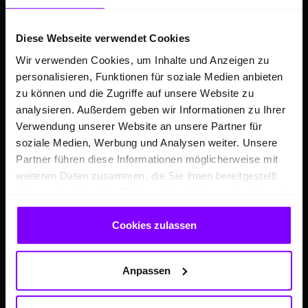
GESCHÄFTSKUNDEN
Diese Webseite verwendet Cookies
Gewerbeangebote
Wir verwenden Cookies, um Inhalte und Anzeigen zu
personalisieren, Funktionen für soziale Medien anbieten
Volkswagen Professional Class
zu können und die Zugriffe auf unsere Website zu
Škoda Small Fleet
analysieren. Außerdem geben wir Informationen zu Ihrer
Audi Business
Verwendung unserer Website an unsere Partner für
soziale Medien, Werbung und Analysen weiter. Unsere
Porsche Key Account
Partner führen diese Informationen möglicherweise mit
VW Taxi Zentrum
weiteren Daten zusammen, die Sie ihnen bereitgestellt
Fahrschulkompetenz-Zentrum
haben oder die sie im Rahmen Ihrer Nutzung der Dienste
gesammelt haben.
KEP-Zentrum Dortmund
Cookies zulassen
Tremonia meets Hülpert
Großkunden
Anpassen
ÜBER UNS