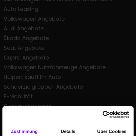
Auto Leasing
Volkswagen Angebote
Audi Angebote
Škoda Angebote
Seat Angebote
Cupra Angebote
Volkswagen Nutzfahrzeuge Angebote
Hülpert kauft Ihr Auto
Sonderzielgruppen Angebote
E-Mobilität
Gebrauchtwagen
Saisonale Sonderangebote
Kleinwagen
Zustimmung
Details
Über Cookies
SUV