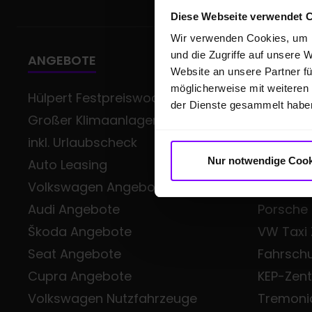
Diese Webseite verwendet 
Wir verwenden Cookies, um I
und die Zugriffe auf unsere 
ANGEBOTE
GESCHÄ
Website an unsere Partner fü
möglicherweise mit weiteren
Hülpert Festpreiswochen -
Gewerb
der Dienste gesammelt habe
Großer Klimaanlagen-Service
Volkswag
inkl. Urlaubscheck
Class
Nur notwendige Cook
Auto Leasing
Škoda Sm
Volkswagen Angebote
Audi Bus
Audi Angebote
Porsche
Škoda Angebote
VW Taxi
Seat Angebote
Fahrsch
Cupra Angebote
KEP-Zen
Volkswagen Nutzfahrzeuge
Tremoni