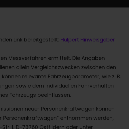
den Link bereitgestellt:
Hülpert Hinweisgeber
n Messverfahren ermittelt. Die Angaben
 dienen allein Vergleichszwecken zwischen den
können relevante Fahrzeugparameter, wie z. B.
ngen sowie dem individuellen Fahrverhalten
nes Fahrzeugs beeinflussen.
-Emissionen neuer Personenkraftwagen können
uer Personenkraftwagen“ entnommen werden,
Termin online buchen
tr. 1, D-73760 Ostfildern oder unter