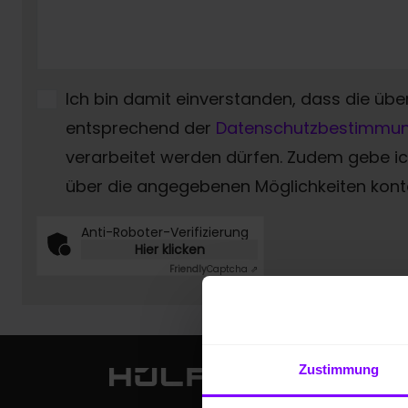
Ich bin damit einverstanden, dass die übe
entsprechend der
Datenschutzbestimmu
verarbeitet werden dürfen. Zudem gebe 
über die angegebenen Möglichkeiten konta
Anti-Roboter-Verifizierung
Hier klicken
Friendly
Captcha ⇗
Zustimmung