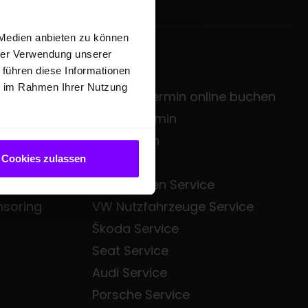
 Medien anbieten zu können
hrer Verwendung unserer
SERVICE
 führen diese Informationen
ie im Rahmen Ihrer Nutzung
zentrale
Service-Termin online buchen
sgruppe
Servicetermin
Mietwagen
Cookies zulassen
Bezahl.de
Volkswagen Service
nsoring
VW Nutzfahrzeuge Service
Škoda Service
Seat Service
Audi Service
Porsche Service