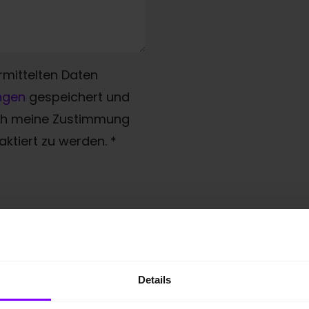
rmittelten Daten
ngen
gespeichert und
ich meine Zustimmung
ktiert zu werden.
*
Details