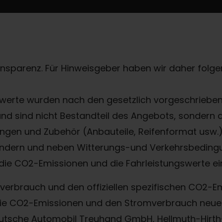
ransparenz. Für Hinweisgeber haben wir daher folgen
erte wurden nach den gesetzlich vorgeschriebene
 und sind nicht Bestandteil des Angebots, sondern
gen und Zubehör (Anbauteile, Reifenformat usw.) 
ndern und neben Witterungs-und Verkehrsbedingu
die CO2-Emissionen und die Fahrleistungswerte ei
offverbrauch und den offiziellen spezifischen CO2
, die CO2-Emissionen und den Stromverbrauch ne
eutsche Automobil Treuhand GmbH, Hellmuth-Hirth-S