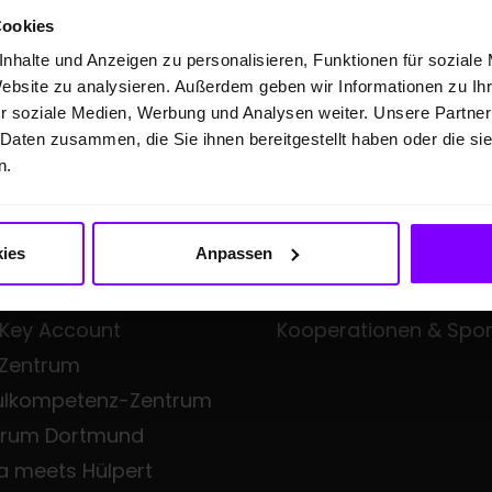
Cookies
nhalte und Anzeigen zu personalisieren, Funktionen für soziale
Website zu analysieren. Außerdem geben wir Informationen zu I
FTSKUNDEN
ÜBER UNS
r soziale Medien, Werbung und Analysen weiter. Unsere Partner
 Daten zusammen, die Sie ihnen bereitgestellt haben oder die s
eangebote
Hülpert Unternehmens
n.
en Professional
Hülpert Unternehmen
Neuigkeiten
ies
Anpassen
all Fleet
Leistungsspektrum
iness
Zentrale Dienste
 Key Account
Kooperationen & Spo
 Zentrum
ulkompetenz-Zentrum
trum Dortmund
a meets Hülpert