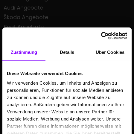
Audi Angebote
Škoda Angebote
Seat Angebote
Cupra Angebote
Volkswagen Nutzfahrzeuge Angebote
Zustimmung
Details
Über Cookies
Hülpert kauft Ihr Auto
Sonderzielgruppen Angebote
Diese Webseite verwendet Cookies
E-Mobilität
Wir verwenden Cookies, um Inhalte und Anzeigen zu
Gebrauchtwagen
personalisieren, Funktionen für soziale Medien anbieten
Saisonale Sonderangebote
zu können und die Zugriffe auf unsere Website zu
Kleinwagen
analysieren. Außerdem geben wir Informationen zu Ihrer
Verwendung unserer Website an unsere Partner für
SUV
soziale Medien, Werbung und Analysen weiter. Unsere
Partner führen diese Informationen möglicherweise mit
GESCHÄFTSKUNDEN
weiteren Daten zusammen, die Sie ihnen bereitgestellt