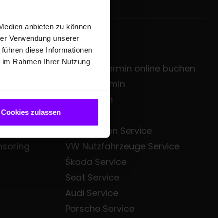
 Medien anbieten zu können
hrer Verwendung unserer
SERVICE
 führen diese Informationen
ie im Rahmen Ihrer Nutzung
zentrale
Service-Termin online buchen
sgruppe
Servicetermin
Mietwagen
Cookies zulassen
Bezahl.de
Volkswagen Service
nsoring
VW Nutzfahrzeuge Service
Škoda Service
Seat Service
Audi Service
Porsche Service