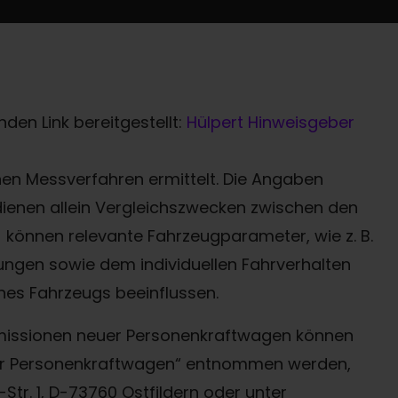
den Link bereitgestellt:
Hülpert Hinweisgeber
n Messverfahren ermittelt. Die Angaben
 dienen allein Vergleichszwecken zwischen den
können relevante Fahrzeugparameter, wie z. B.
ngen sowie dem individuellen Fahrverhalten
nes Fahrzeugs beeinflussen.
-Emissionen neuer Personenkraftwagen können
uer Personenkraftwagen“ entnommen werden,
Termin online buchen
tr. 1, D-73760 Ostfildern oder unter