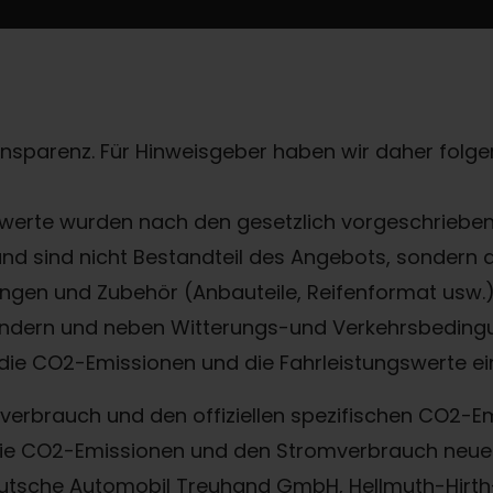
ransparenz. Für Hinweisgeber haben wir daher folgen
erte wurden nach den gesetzlich vorgeschriebene
 und sind nicht Bestandteil des Angebots, sondern
gen und Zubehör (Anbauteile, Reifenformat usw.) 
ndern und neben Witterungs-und Verkehrsbedingu
die CO2-Emissionen und die Fahrleistungswerte ei
offverbrauch und den offiziellen spezifischen CO2
, die CO2-Emissionen und den Stromverbrauch ne
eutsche Automobil Treuhand GmbH, Hellmuth-Hirth-S