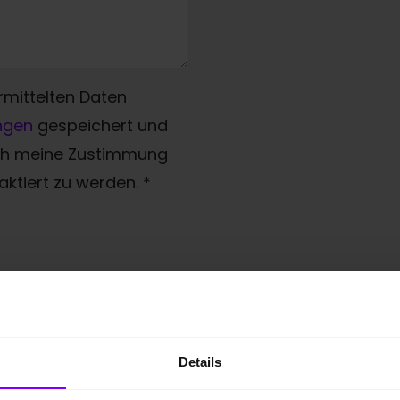
rmittelten Daten
ngen
gespeichert und
ich meine Zustimmung
ktiert zu werden.
*
Details