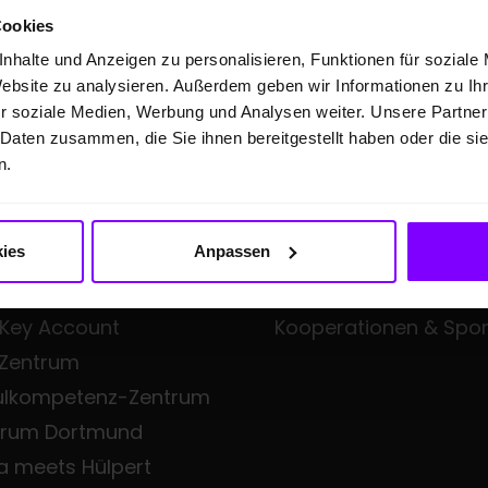
Cookies
nhalte und Anzeigen zu personalisieren, Funktionen für soziale
Website zu analysieren. Außerdem geben wir Informationen zu I
FTSKUNDEN
ÜBER UNS
r soziale Medien, Werbung und Analysen weiter. Unsere Partner
 Daten zusammen, die Sie ihnen bereitgestellt haben oder die s
eangebote
Hülpert Unternehmens
n.
en Professional
Hülpert Unternehmen
Neuigkeiten
ies
Anpassen
all Fleet
Leistungsspektrum
iness
Zentrale Dienste
 Key Account
Kooperationen & Spo
 Zentrum
ulkompetenz-Zentrum
trum Dortmund
a meets Hülpert