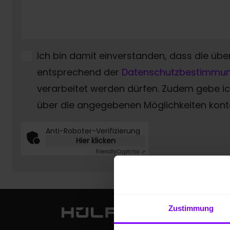
Ich bin damit einverstanden, dass die übe
entsprechend der
Datenschutzbestimmu
verarbeitet werden dürfen. Zudem gebe 
über die angegebenen Möglichkeiten konta
Anti-Roboter-Verifizierung
Hier klicken
Friendly
Captcha ⇗
Zustimmung