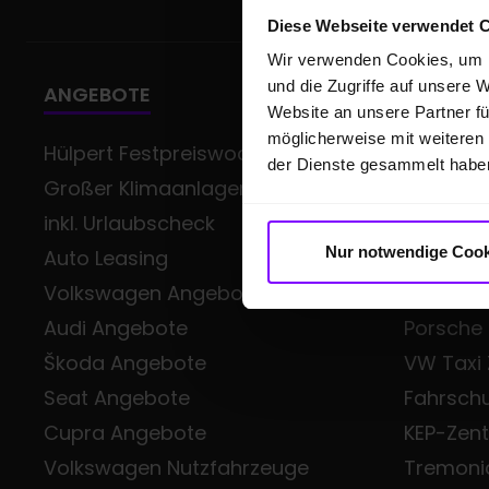
Diese Webseite verwendet 
Wir verwenden Cookies, um I
und die Zugriffe auf unsere 
ANGEBOTE
GESCHÄ
Website an unsere Partner fü
möglicherweise mit weiteren
Hülpert Festpreiswochen -
Gewerb
der Dienste gesammelt habe
Großer Klimaanlagen-Service
Volkswag
inkl. Urlaubscheck
Class
Nur notwendige Cook
Auto Leasing
Škoda Sm
Volkswagen Angebote
Audi Bus
Audi Angebote
Porsche
Škoda Angebote
VW Taxi
Seat Angebote
Fahrsch
Cupra Angebote
KEP-Zen
Volkswagen Nutzfahrzeuge
Tremoni