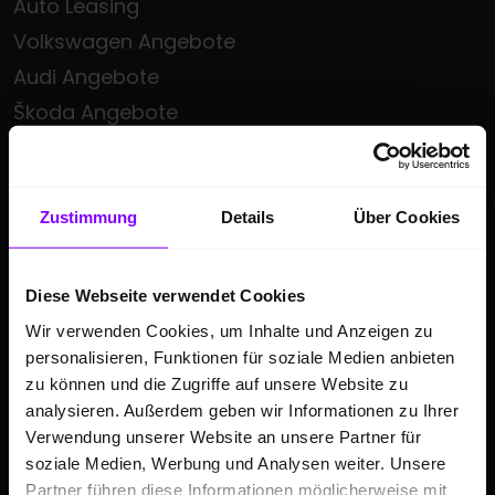
Auto Leasing
Volkswagen Angebote
Audi Angebote
Škoda Angebote
Seat Angebote
Cupra Angebote
Volkswagen Nutzfahrzeuge Angebote
Zustimmung
Details
Über Cookies
Hülpert kauft Ihr Auto
Sonderzielgruppen Angebote
Diese Webseite verwendet Cookies
E-Mobilität
Wir verwenden Cookies, um Inhalte und Anzeigen zu
Gebrauchtwagen
personalisieren, Funktionen für soziale Medien anbieten
zu können und die Zugriffe auf unsere Website zu
Saisonale Sonderangebote
analysieren. Außerdem geben wir Informationen zu Ihrer
Kleinwagen
Verwendung unserer Website an unsere Partner für
SUV
soziale Medien, Werbung und Analysen weiter. Unsere
Partner führen diese Informationen möglicherweise mit