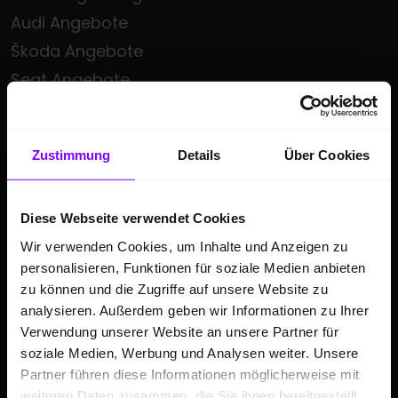
Audi Angebote
Škoda Angebote
Seat Angebote
Cupra Angebote
Volkswagen Nutzfahrzeuge Angebote
Zustimmung
Details
Über Cookies
Hülpert kauft Ihr Auto
Sonderzielgruppen Angebote
Diese Webseite verwendet Cookies
E-Mobilität
Wir verwenden Cookies, um Inhalte und Anzeigen zu
Gebrauchtwagen
personalisieren, Funktionen für soziale Medien anbieten
Saisonale Sonderangebote
zu können und die Zugriffe auf unsere Website zu
Kleinwagen
analysieren. Außerdem geben wir Informationen zu Ihrer
Verwendung unserer Website an unsere Partner für
SUV
soziale Medien, Werbung und Analysen weiter. Unsere
Partner führen diese Informationen möglicherweise mit
GESCHÄFTSKUNDEN
weiteren Daten zusammen, die Sie ihnen bereitgestellt