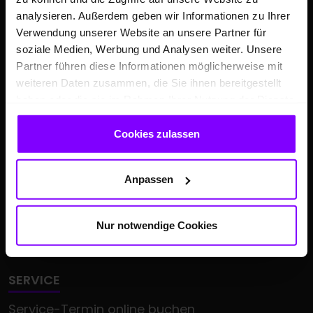
Fahrschulkompetenz-Zentrum
analysieren. Außerdem geben wir Informationen zu Ihrer
KEP-Zentrum Dortmund
Verwendung unserer Website an unsere Partner für
Tremonia meets Hülpert
soziale Medien, Werbung und Analysen weiter. Unsere
Partner führen diese Informationen möglicherweise mit
Großkunden
weiteren Daten zusammen, die Sie ihnen bereitgestellt
haben oder die sie im Rahmen Ihrer Nutzung der Dienste
ÜBER UNS
gesammelt haben.
Hülpert Unternehmenszentrale
Cookies zulassen
Hülpert Unternehmensgruppe
Neuigkeiten
Anpassen
Leistungsspektrum
Zentrale Dienste
Nur notwendige Cookies
Kooperationen & Sponsoring
SERVICE
Service-Termin online buchen