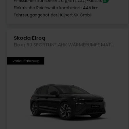
Emissionen kombiniert: 0 g/km; CO
-Klasse:
A
2
Elektrische Reichweite kombiniert: 445 km
Fahrzeugangebot der Hülpert SK GmbH
Skoda Elroq
Elroq 60 SPORTLINE AHK WÄRMEPUMPE MATRIXLED LM20