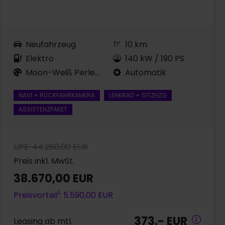
Neufahrzeug
10 km
Elektro
140 kW / 190 PS
Moon-Weiß Perleffekt
Automatik
NAVI + RÜCKFAHRKAMERA
LENKRAD + SITZHZG
ASSISTENZPAKET
UPE: 44.260,00 EUR
Preis inkl. MwSt.
38.670,00 EUR
1
Preisvorteil
: 5.590,00 EUR
373,- EUR
Leasing ab mtl.