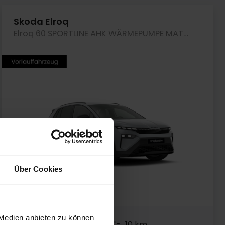
Skoda Elroq
Elroq 60 SPORTLINE AHK WÄRMEPUMPE MATRIXLED LM20
Über Cookies
 Medien anbieten zu können
Neufahrzeug
10 km