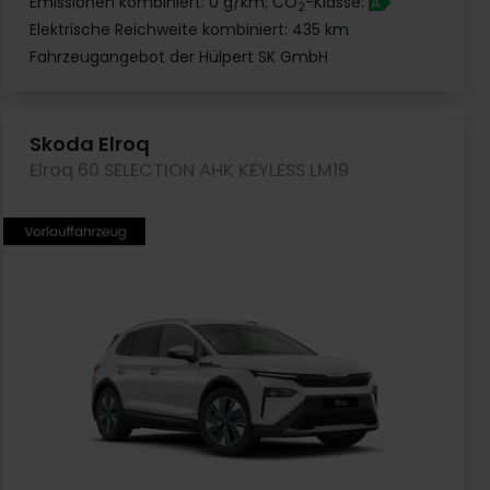
Emissionen kombiniert: 0 g/km; CO
-Klasse:
A
2
Elektrische Reichweite kombiniert: 435 km
Fahrzeugangebot der Hülpert SK GmbH
Skoda Elroq
Elroq 60 SELECTION AHK KEYLESS LM19