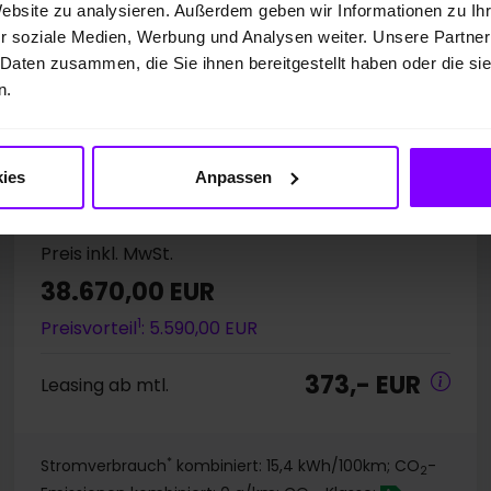
Website zu analysieren. Außerdem geben wir Informationen zu I
Elektro
140 kW / 190 PS
r soziale Medien, Werbung und Analysen weiter. Unsere Partner
Stahl-Grau
Automatik
 Daten zusammen, die Sie ihnen bereitgestellt haben oder die s
n.
NAVI + RÜCKFAHRKAMERA
LENKRAD + SITZHZG
ASSISTENZPAKET
ies
Anpassen
UPE: 44.260,00 EUR
Preis inkl. MwSt.
38.670,00 EUR
1
Preisvorteil
: 5.590,00 EUR
373,- EUR
Leasing ab mtl.
*
Stromverbrauch
kombiniert: 15,4 kWh/100km; CO
-
2