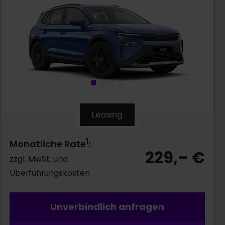
Leasing
1
Monatliche Rate
:
229,–
€
zzgl. MwSt. und
Überführungskosten
Unverbindlich anfragen