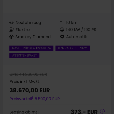
Neufahrzeug
10 km
Elektro
140 kW / 190 PS
Smokey Diamond-Silber...
Automatik
NAVI + RÜCKFAHRKAMERA
LENKRAD + SITZHZG
ASSISTENZPAKET
UPE: 44.260,00 EUR
Preis inkl. MwSt.
38.670,00 EUR
1
Preisvorteil
: 5.590,00 EUR
373,- EUR
Leasing ab mtl.