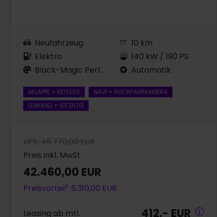
Neufahrzeug
10 km
Elektro
140 kW / 190 PS
Black-Magic Perleffekt
Automatik
eKLAPPE + KEYLESS
NAVI + RÜCKFAHRKAMERA
LENKRAD + SITZHZG
UPE: 48.770,00 EUR
Preis inkl. MwSt.
42.460,00 EUR
1
Preisvorteil
: 6.310,00 EUR
412,- EUR
Leasing ab mtl.