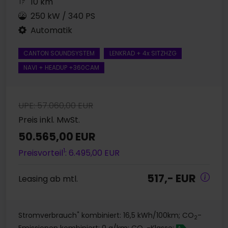
10 km
250 kW / 340 PS
Automatik
CANTON SOUNDSYSTEM
LENKRAD + 4x SITZHZG
NAVI + HEADUP +360CAM
UPE: 57.060,00 EUR
Preis inkl. MwSt.
50.565,00 EUR
1
Preisvorteil
: 6.495,00 EUR
517,- EUR
Leasing ab mtl.
*
Stromverbrauch
kombiniert: 16,5 kWh/100km; CO
-
2