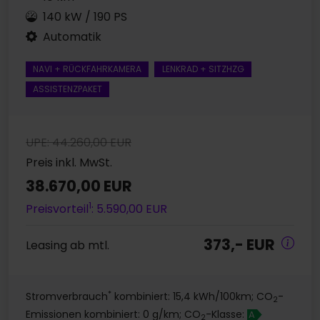
140 kW / 190 PS
Automatik
NAVI + RÜCKFAHRKAMERA
LENKRAD + SITZHZG
ASSISTENZPAKET
UPE: 44.260,00 EUR
Preis inkl. MwSt.
38.670,00 EUR
1
Preisvorteil
: 5.590,00 EUR
373,- EUR
Leasing ab mtl.
*
Stromverbrauch
kombiniert: 15,4 kWh/100km; CO
-
2
Emissionen kombiniert: 0 g/km; CO
-Klasse:
A
2