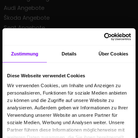
Audi Angebote
Škoda Angebote
Seat Angebote
Cupra Angebote
Volkswagen Nutzfahrzeuge Angebote
Zustimmung
Details
Über Cookies
Hülpert kauft Ihr Auto
Sonderzielgruppen Angebote
Diese Webseite verwendet Cookies
E-Mobilität
Wir verwenden Cookies, um Inhalte und Anzeigen zu
Gebrauchtwagen
personalisieren, Funktionen für soziale Medien anbieten
Saisonale Sonderangebote
zu können und die Zugriffe auf unsere Website zu
Kleinwagen
analysieren. Außerdem geben wir Informationen zu Ihrer
Verwendung unserer Website an unsere Partner für
SUV
soziale Medien, Werbung und Analysen weiter. Unsere
Partner führen diese Informationen möglicherweise mit
GESCHÄFTSKUNDEN
weiteren Daten zusammen, die Sie ihnen bereitgestellt