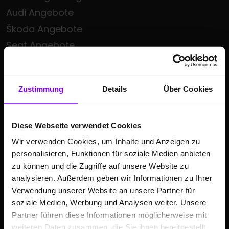
Audi Angebote
Škoda Angebote
Seat Angebote
Cupra Angebote
Volkswagen Nutzfahrzeuge Angebote
Zustimmung
Details
Über Cookies
Hülpert kauft Ihr Auto
Sonderzielgruppen Angebote
Diese Webseite verwendet Cookies
E-Mobilität
Wir verwenden Cookies, um Inhalte und Anzeigen zu
Gebrauchtwagen
personalisieren, Funktionen für soziale Medien anbieten
Saisonale Sonderangebote
zu können und die Zugriffe auf unsere Website zu
Kleinwagen
analysieren. Außerdem geben wir Informationen zu Ihrer
Verwendung unserer Website an unsere Partner für
SUV
soziale Medien, Werbung und Analysen weiter. Unsere
Partner führen diese Informationen möglicherweise mit
GESCHÄFTSKUNDEN
weiteren Daten zusammen, die Sie ihnen bereitgestellt