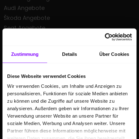
Audi Angebote
Škoda Angebote
Seat Angebote
Cupra Angebote
Volkswagen Nutzfahrzeuge Angebote
Zustimmung
Details
Über Cookies
Hülpert kauft Ihr Auto
Sonderzielgruppen Angebote
E-Mobilität
Diese Webseite verwendet Cookies
Wir verwenden Cookies, um Inhalte und Anzeigen zu
Gebrauchtwagen
personalisieren, Funktionen für soziale Medien anbieten
Saisonale Sonderangebote
zu können und die Zugriffe auf unsere Website zu
Kleinwagen
analysieren. Außerdem geben wir Informationen zu Ihrer
Verwendung unserer Website an unsere Partner für
SUV
soziale Medien, Werbung und Analysen weiter. Unsere
Partner führen diese Informationen möglicherweise mit
GESCHÄFTSKUNDEN
weiteren Daten zusammen, die Sie ihnen bereitgestellt