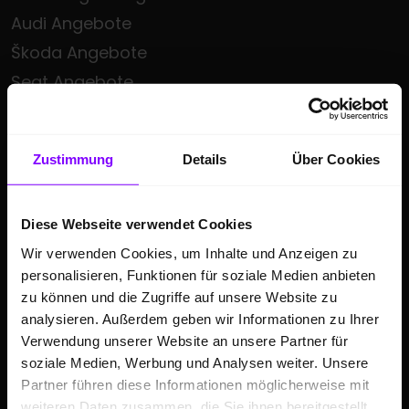
Audi Angebote
Škoda Angebote
Seat Angebote
Cupra Angebote
Volkswagen Nutzfahrzeuge Angebote
Zustimmung
Details
Über Cookies
Hülpert kauft Ihr Auto
Sonderzielgruppen Angebote
Diese Webseite verwendet Cookies
E-Mobilität
Wir verwenden Cookies, um Inhalte und Anzeigen zu
Gebrauchtwagen
personalisieren, Funktionen für soziale Medien anbieten
Saisonale Sonderangebote
zu können und die Zugriffe auf unsere Website zu
Kleinwagen
analysieren. Außerdem geben wir Informationen zu Ihrer
Verwendung unserer Website an unsere Partner für
SUV
soziale Medien, Werbung und Analysen weiter. Unsere
Partner führen diese Informationen möglicherweise mit
GESCHÄFTSKUNDEN
weiteren Daten zusammen, die Sie ihnen bereitgestellt