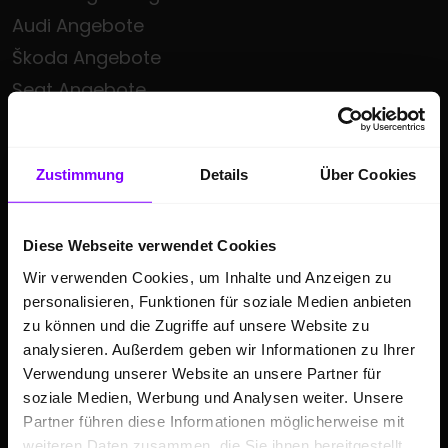
Audi Angebote
Škoda Angebote
Seat Angebote
Cupra Angebote
Volkswagen Nutzfahrzeuge Angebote
Zustimmung
Details
Über Cookies
Hülpert kauft Ihr Auto
Sonderzielgruppen Angebote
Diese Webseite verwendet Cookies
E-Mobilität
Wir verwenden Cookies, um Inhalte und Anzeigen zu
Gebrauchtwagen
personalisieren, Funktionen für soziale Medien anbieten
Saisonale Sonderangebote
zu können und die Zugriffe auf unsere Website zu
Kleinwagen
analysieren. Außerdem geben wir Informationen zu Ihrer
Verwendung unserer Website an unsere Partner für
SUV
soziale Medien, Werbung und Analysen weiter. Unsere
Partner führen diese Informationen möglicherweise mit
GESCHÄFTSKUNDEN
weiteren Daten zusammen, die Sie ihnen bereitgestellt