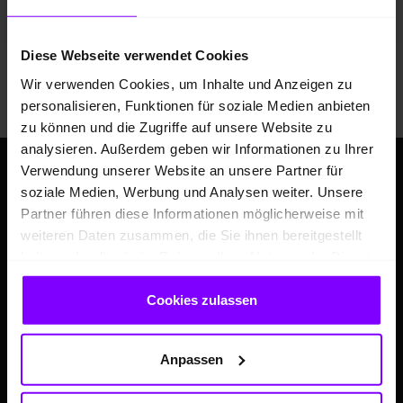
Fahrzeugangebot der Hülpert SK GmbH
Diese Webseite verwendet Cookies
Mehr Fahrzeuge anzeigen
Wir verwenden Cookies, um Inhalte und Anzeigen zu
personalisieren, Funktionen für soziale Medien anbieten
zu können und die Zugriffe auf unsere Website zu
analysieren. Außerdem geben wir Informationen zu Ihrer
Verwendung unserer Website an unsere Partner für
soziale Medien, Werbung und Analysen weiter. Unsere
Partner führen diese Informationen möglicherweise mit
weiteren Daten zusammen, die Sie ihnen bereitgestellt
haben oder die sie im Rahmen Ihrer Nutzung der Dienste
gesammelt haben.
Cookies zulassen
ANGEBOTE
Anpassen
Hülpert Festpreiswochen - Großer