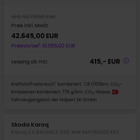
UPE: 52.710,00 EUR
Preis inkl. MwSt.
42.645,00 EUR
1
Preisvorteil
: 10.065,00 EUR
415,- EUR
Leasing ab mtl.
*
Kraftstoffverbrauch
kombiniert: 7,8 l/100km; CO
-
2
Emissionen kombiniert: 179 g/km; CO
-Klasse:
G
2
Fahrzeugangebot der Hülpert SK GmbH
Skoda Karoq
Karoq 2.0 BALANCE DSG AHK MATRIXLED KEYLESS