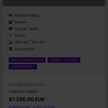
Neufahrzeug
Benzin
Candy-Weiß
10 km
150 kW / 204 PS
Automatik
MULTIFUNKTIONSTISCH
LENKRAD + SITZHZG
ASSISTENZPAKET
UPE: 66.600,73 EUR
Preis inkl. MwSt.
57.290,00 EUR
1
Preisvorteil
: 9.310,73 EUR