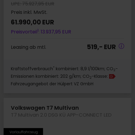
UPE: 75.927,95 EUR
Preis inkl. MwSt.
61.990,00 EUR
1
Preisvorteil
: 13.937,95 EUR
519,- EUR
Leasing ab mtl.
*
Kraftstoffverbrauch
kombiniert: 8,9 l/100km; CO
-
2
Emissionen kombiniert: 202 g/km; CO
-Klasse:
G
2
Fahrzeugangebot der Hülpert VZ GmbH
Volkswagen T7 Multivan
T7 Multivan 2.0 DSG KÜ APP-CONNECT LED