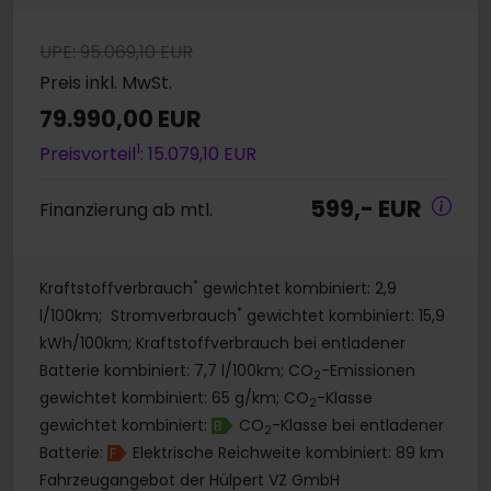
UPE: 95.069,10 EUR
Preis inkl. MwSt.
79.990,00 EUR
1
Preisvorteil
: 15.079,10 EUR
599,- EUR
Finanzierung ab mtl.
*
Kraftstoffverbrauch
gewichtet kombiniert: 2,9
*
l/100km; Stromverbrauch
gewichtet kombiniert: 15,9
kWh/100km; Kraftstoffverbrauch bei entladener
Batterie kombiniert: 7,7 l/100km; CO
-Emissionen
2
gewichtet kombiniert: 65 g/km; CO
-Klasse
2
gewichtet kombiniert:
CO
-Klasse bei entladener
B
2
Batterie:
Elektrische Reichweite kombiniert: 89 km
F
Fahrzeugangebot der Hülpert VZ GmbH