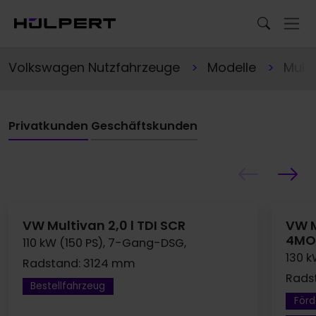
Volkswagen Nutzfahrzeuge
Modelle
Mult
Privatkunden
Geschäftskunden
VW Multivan 2,0 l TDI SCR
VW M
4MO
110 kW (150 PS), 7-Gang-DSG,
130 k
Radstand: 3124 mm
Rads
Bestellfahrzeug
Förd