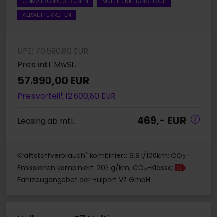
CLIMATRONIC 3-ZONEN
MULTIFUNKTIONSTISCH
ALLWETTERREIFEN
UPE: 70.590,80 EUR
Preis inkl. MwSt.
57.990,00 EUR
1
Preisvorteil
: 12.600,80 EUR
469,- EUR
Leasing ab mtl.
*
Kraftstoffverbrauch
kombiniert: 8,9 l/100km; CO
-
2
Emissionen kombiniert: 203 g/km; CO
-Klasse:
G
2
Fahrzeugangebot der Hülpert VZ GmbH