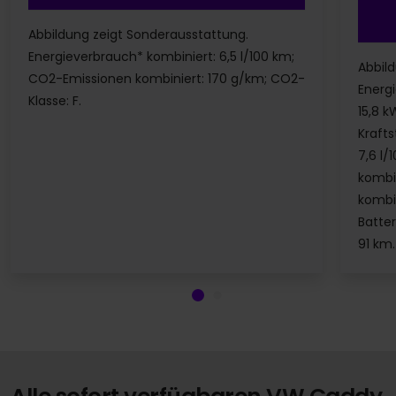
Abbildung zeigt Sonderausstattung.
Energieverbrauch* kombiniert: 6,5 l/100 km;
Abbil
CO2-Emissionen kombiniert: 170 g/km; CO2-
Energ
Klasse: F.
15,8 k
Krafts
7,6 l
kombi
kombi
Batter
91 km.