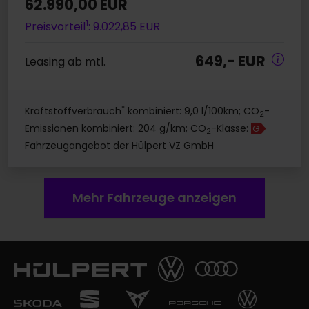
62.990,00 EUR
1
Preisvorteil
: 9.022,85 EUR
649,- EUR
Leasing ab mtl.
*
Kraftstoffverbrauch
kombiniert: 9,0 l/100km; CO
-
2
Emissionen kombiniert: 204 g/km; CO
-Klasse:
G
2
Fahrzeugangebot der Hülpert VZ GmbH
Mehr Fahrzeuge anzeigen