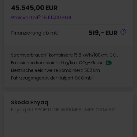
45.545,00 EUR
2
Preisvorteil
: 18.115,00 EUR
519,- EUR
Finanzierung ab mtl.
*
Stromverbrauch
kombiniert: 15,8 kWh/100km; CO
-
2
Emissionen kombiniert: 0 g/km; CO
-Klasse:
A
2
Elektrische Reichweite kombiniert: 562 km
Fahrzeugangebot der Hülpert SK GmbH
Skoda Enyaq
Enyaq 60 SPORTLINE WÄRMEPUMPE CAM ACC LM20 NAVI