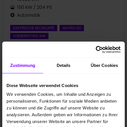
150 kW / 204 PS
Automatik
ELEKTRISCHE HECKKLAPPE
MATRIX LED
VORBEREITUNG AHK
Preis inkl. MwSt.
47.888,00 EUR
Zustimmung
Details
Über Cookies
Diese Webseite verwendet Cookies
Fahrzeugangebot der Hülpert SK GmbH
Wir verwenden Cookies, um Inhalte und Anzeigen zu
personalisieren, Funktionen für soziale Medien anbieten
zu können und die Zugriffe auf unsere Website zu
Skoda Enyaq
analysieren. Außerdem geben wir Informationen zu Ihrer
Enyaq 60 SPORTLINE WÄRMEPUMPE CAM ACC LM20 NAVI
Verwendung unserer Website an unsere Partner für