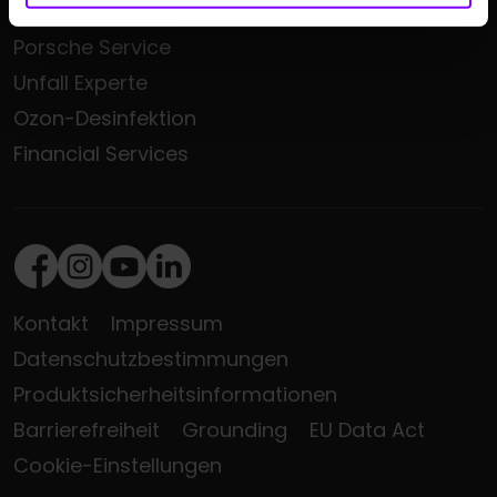
Audi Service
Porsche Service
Unfall Experte
Ozon-Desinfektion
Financial Services
Facebook
Instagram
Youtube
LinkedIn
Kontakt
Impressum
Datenschutzbestimmungen
Produktsicherheitsinformationen
Barrierefreiheit
Grounding
EU Data Act
Cookie-Einstellungen