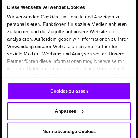
Neuigkeiten
Diese Webseite verwendet Cookies
Leistungsspektrum
Wir verwenden Cookies, um Inhalte und Anzeigen zu
Zentrale Dienste
personalisieren, Funktionen für soziale Medien anbieten
zu können und die Zugriffe auf unsere Website zu
Kooperationen & Sponsoring
analysieren. Außerdem geben wir Informationen zu Ihrer
Verwendung unserer Website an unsere Partner für
SERVICE
soziale Medien, Werbung und Analysen weiter. Unsere
Partner führen diese Informationen möglicherweise mit
Service-Termin online buchen
weiteren Daten zusammen, die Sie ihnen bereitgestellt
Servicetermin
haben oder die sie im Rahmen Ihrer Nutzung der Dienste
Mietwagen
gesammelt haben.
Cookies zulassen
Bezahl.de
Volkswagen Service
VW Nutzfahrzeuge Service
Anpassen
Škoda Service
Seat Service
Nur notwendige Cookies