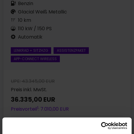
Benzin
Glacial Weiß Metallic
10 km
110 kW / 150 PS
Automatik
LENKRAD + SITZHZG
ASSISTENZPAKET
APP-CONNECT WIRELESS
UPE: 43.345,00 EUR
Preis inkl. MwSt.
36.335,00 EUR
1
Preisvorteil
: 7.010,00 EUR
340,- EUR
Leasing ab mtl.