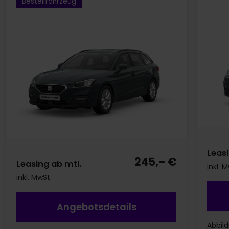
Bestellfahrzeug
Leasi
245,– €
Leasing ab mtl.
inkl. 
inkl. MwSt.
Angebotsdetails
Abbil