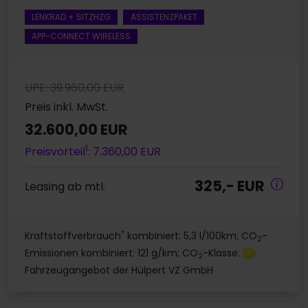
LENKRAD + SITZHZG
ASSISTENZPAKET
APP-CONNECT WIRELESS
UPE: 39.960,00 EUR
Preis inkl. MwSt.
32.600,00 EUR
1
Preisvorteil
: 7.360,00 EUR
325,- EUR
Leasing ab mtl.
*
Kraftstoffverbrauch
kombiniert: 5,3 l/100km; CO
-
2
Emissionen kombiniert: 121 g/km; CO
-Klasse:
D
2
Fahrzeugangebot der Hülpert VZ GmbH