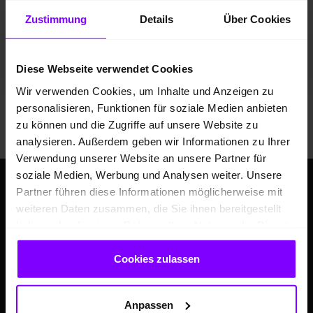
Zustimmung
Details
Über Cookies
*
Kraftstoffverbrauch
kombiniert: 5,4 l/100km; CO
-
2
Emissionen kombiniert: 122 g/km; CO
-Klasse:
D
2
Fahrzeugangebot der Hülpert VZ GmbH
Diese Webseite verwendet Cookies
Wir verwenden Cookies, um Inhalte und Anzeigen zu
personalisieren, Funktionen für soziale Medien anbieten
Mehr Fahrzeuge anzeigen
zu können und die Zugriffe auf unsere Website zu
analysieren. Außerdem geben wir Informationen zu Ihrer
Verwendung unserer Website an unsere Partner für
soziale Medien, Werbung und Analysen weiter. Unsere
Partner führen diese Informationen möglicherweise mit
weiteren Daten zusammen, die Sie ihnen bereitgestellt
haben oder die sie im Rahmen Ihrer Nutzung der Dienste
gesammelt haben.
Cookies zulassen
Anpassen