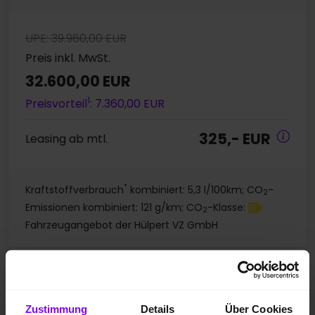
UPE: 39.960,00 EUR
Preis inkl. MwSt.
32.600,00 EUR
1
Preisvorteil
: 7.360,00 EUR
325,- EUR
Leasing ab mtl.
*
Kraftstoffverbrauch
kombiniert: 5,3 l/100km; CO
-
2
Emissionen kombiniert: 121 g/km; CO
-Klasse:
D
2
Fahrzeugangebot der Hülpert VZ GmbH
Seat Leon
Leon ST 1.5 FR BLACK EDITION DSG PANO NAVI CAM
Zustimmung
Details
Über Cookies