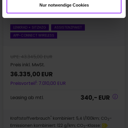
Nur notwendige Cookies
110 kW / 150 PS
Automatik
LENKRAD + SITZHZG
ASSISTENZPAKET
APP-CONNECT WIRELESS
UPE: 43.345,00 EUR
Preis inkl. MwSt.
36.335,00 EUR
1
Preisvorteil
: 7.010,00 EUR
340,- EUR
Leasing ab mtl.
*
Kraftstoffverbrauch
kombiniert: 5,4 l/100km; CO
-
2
Emissionen kombiniert: 122 g/km; CO
-Klasse:
D
2