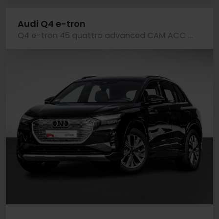
Audi Q4 e-tron
Q4 e-tron 45 quattro advanced CAM ACC LM19 NAVI+