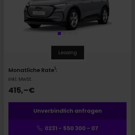
Leasing
1
Monatliche Rate
:
inkl. MwSt.
415,–
€
Unverbindlich anfragen
0231 - 550 300 - 07